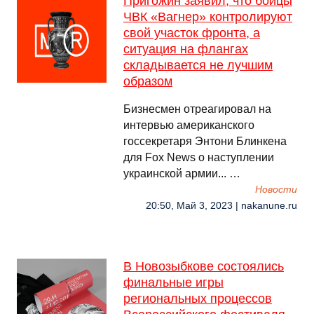
Пригожин заявил, что бойцы
ЧВК «Вагнер» контролируют
свой участок фронта, а
ситуация на флангах
складывается не лучшим
образом
Бизнесмен отреагировал на
интервью американского
госсекретаря Энтони Блинкена
для Fox News о наступлении
украинской армии... …
Новости
20:50, Май 3, 2023 | nakanune.ru
В Новозыбкове состоялись
финальные игры
региональных процессов