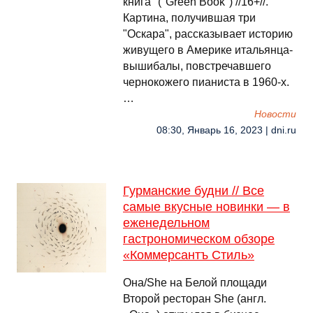
книга" ("Green Book") //16+//.
Картина, получившая три
"Оскара", рассказывает историю
живущего в Америке итальянца-
вышибалы, повстречавшего
чернокожего пианиста в 1960-х.
…
Новости
08:30, Январь 16, 2023 | dni.ru
Гурманские будни // Все
самые вкусные новинки — в
еженедельном
гастрономическом обзоре
«Коммерсантъ Стиль»
Она/She на Белой площади
Второй ресторан She (англ.