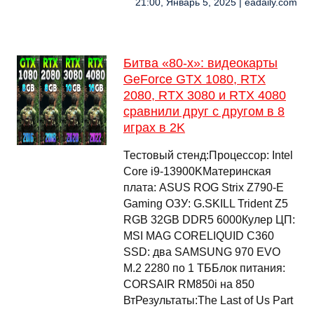
21:00, Январь 5, 2025 | eadaily.com
Битва «80-х»: видеокарты
GeForce GTX 1080, RTX
2080, RTX 3080 и RTX 4080
сравнили друг с другом в 8
играх в 2K
Тестовый стенд:Процессор: Intel
Core i9-13900KМатеринская
плата: ASUS ROG Strix Z790-E
Gaming ОЗУ: G.SKILL Trident Z5
RGB 32GB DDR5 6000Кулер ЦП:
MSI MAG CORELIQUID C360
SSD: два SAMSUNG 970 EVO
M.2 2280 по 1 ТББлок питания:
CORSAIR RM850i на 850
ВтРезультаты:The Last of Us Part