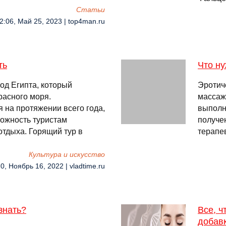
Cтатьи
2:06, Май 25, 2023 | top4man.ru
ть
Что ну
од Египта, который
Эротич
расного моря.
массаж
я на протяжении всего года,
выполн
можность туристам
получе
отдыха. Горящий тур в
терапе
Культура и искусство
0, Ноябрь 16, 2022 | vladtime.ru
знать?
Все, ч
добав