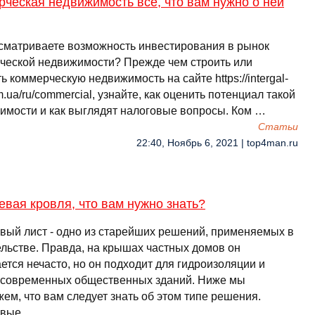
ческая недвижимость все, что вам нужно о ней
сматриваете возможность инвестирования в рынок
ческой недвижимости? Прежде чем строить или
ь коммерческую недвижимость на сайте https://intergal-
.ua/ru/commercial, узнайте, как оценить потенциал такой
имости и как выглядят налоговые вопросы. Ком …
Cтатьи
22:40, Ноябрь 6, 2021 | top4man.ru
вая кровля, что вам нужно знать?
вый лист - одно из старейших решений, применяемых в
ельстве. Правда, на крышах частных домов он
ется нечасто, но он подходит для гидроизоляции и
 современных общественных зданий. Ниже мы
ем, что вам следует знать об этом типе решения.
евые …