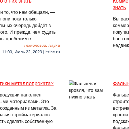
но о них знать
Коммер
знать
и то, что нам обещали, —
ы они пока только
Вы рас
льных очередь дойдёт в
коммер
ого. И прежде, чем судить
покупат
ень, пробежимся …
bud.com
недвиж
Технологии, Наука
11:00, Июль 22, 2023 | itzine.ru
стики металлопроката?
Фальце
родукции наполнен
Фальце
ыми материалами. Это
строит
 созданным из металла. За
встреча
разия стройматериалов
кровли
сть сделать собственную
подскаж
Фальц