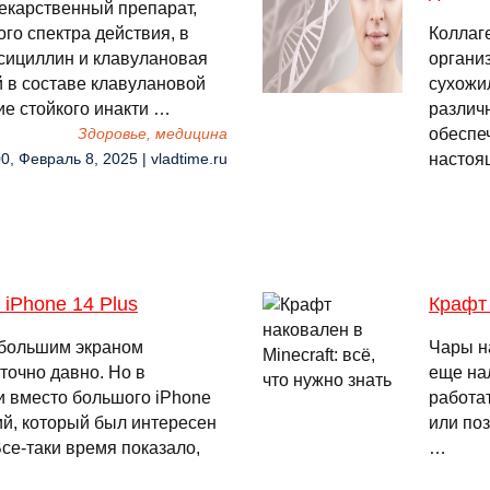
лекарственный препарат,
го спектра действия, в
Коллаг
ксициллин и клавулановая
организ
 в составе клавулановой
сухожи
ие стойкого инакти …
различ
обеспеч
Здоровье, медицина
настоя
0, Февраль 8, 2025 | vladtime.ru
 iPhone 14 Plus
Крафт 
 большим экраном
Чары н
точно давно. Но в
еще на
и вместо большого iPhone
работа
й, который был интересен
или поз
се-таки время показало,
…