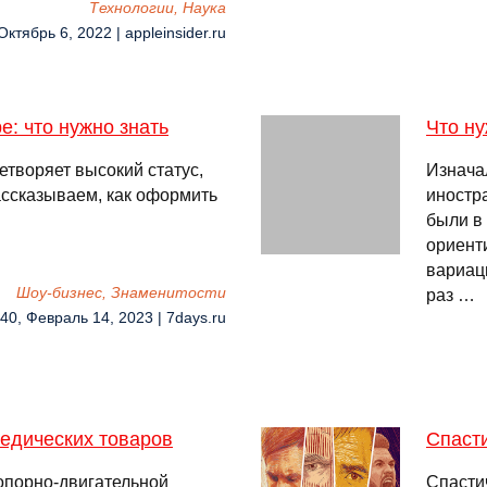
Технологии, Наука
Октябрь 6, 2022 | appleinsider.ru
е: что нужно знать
Что ну
етворяет высокий статус,
Изнача
ассказываем, как оформить
иностр
были в
ориент
вариац
Шоу-бизнес, Знаменитости
раз …
:40, Февраль 14, 2023 | 7days.ru
педических товаров
Спасти
опорно-двигательной
Спасти