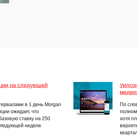
рции на следующей
Уилсон
медве
тервалами в 1 день Morgan
По сло
яции ожидает, что
полном
азовую ставку на 250
хотя п
следующей неделе.
вероятн
квартал