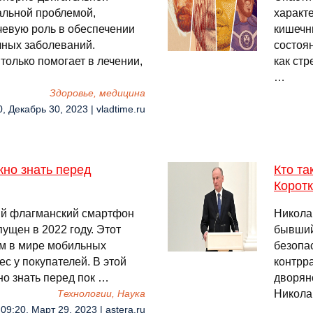
альной проблемой,
характ
чевую роль в обеспечении
кишечн
ных заболеваний.
состоя
только помогает в лечении,
как стр
…
Здоровье, медицина
0, Декабрь 30, 2023 | vladtime.ru
жно знать перед
Кто та
Корот
вый флагманский смартфон
Никола
ущен в 2022 году. Этот
бывший
м в мире мобильных
безопа
с у покупателей. В этой
контрр
но знать перед пок …
дворян
Никола
Технологии, Наука
09:20, Март 29, 2023 | astera.ru