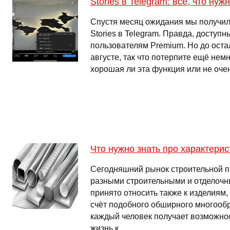
Stories в Telegram: всё, что нуж
Спустя месяц ожидания мы получил
Stories в Telegram. Правда, доступн
пользователям Premium. Но до оста
августе, так что потерпите ещё немн
хорошая ли эта функция или не оч
Что нужно знать про характери
Сегодняшний рынок строительной п
разными строительными и отделочн
принято относить также к изделиям,
счёт подобного обширного многооб
каждый человек получает возможно
жизнь к …