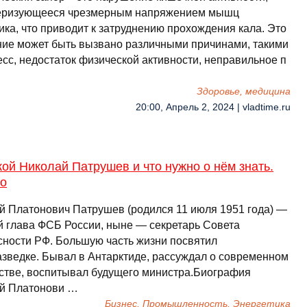
еризующееся чрезмерным напряжением мышц
ика, что приводит к затруднению прохождения кала. Это
ние может быть вызвано различными причинами, такими
есс, недостаток физической активности, неправильное п
Здоровье, медицина
20:00, Апрель 2, 2024 | vladtime.ru
кой Николай Патрушев и что нужно о нём знать.
ко
й Платонович Патрушев (родился 11 июля 1951 года) —
 глава ФСБ России, ныне — секретарь Совета
сности РФ. Большую часть жизни посвятил
азведке. Бывал в Антарктиде, рассуждал о современном
стве, воспитывал будущего министра.Биография
й Платонови …
Бизнес, Промышленность, Энергетика