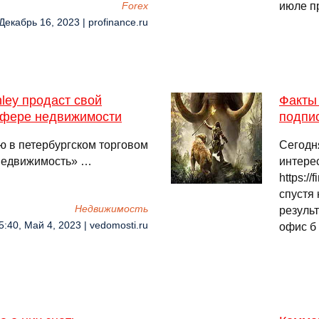
июле п
Forex
Декабрь 16, 2023 | profinance.ru
ley продаст свой
Факты 
 сфере недвижимости
подпи
ю в петербургском торговом
Сегодн
 недвижимость» …
интере
https:/
спустя 
Недвижимость
резуль
5:40, Май 4, 2023 | vedomosti.ru
офис б