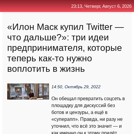
23:13, Четверг, Август 6, 2026
Главная
Контакт
Поиск
RSS
«Илон Маск купил Twitter —
что дальше?»: три идеи
предпринимателя, которые
теперь как-то нужно
воплотить в жизнь
14:50, Октябрь 29, 2022
Он обещал превратить соцсеть в
площадку для дискуссий без
ботов и цензуры, а ещё в
«суперапп». Правда, ни разу не
уточнил, что всё это значит — и
как именно он к этому придёт....