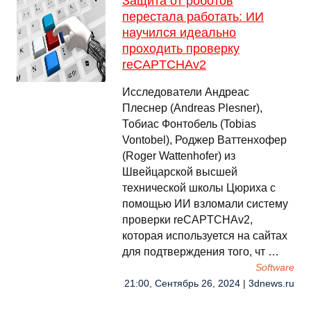
Защита от роботов
перестала работать: ИИ
научился идеально
проходить проверку
reCAPTCHAv2
Исследователи Андреас
Плеснер (Andreas Plesner),
Тобиас Фонтобель (Tobias
Vontobel), Роджер Ваттенхофер
(Roger Wattenhofer) из
Швейцарской высшей
технической школы Цюриха с
помощью ИИ взломали систему
проверки reCAPTCHAv2,
которая используется на сайтах
для подтверждения того, чт …
Software
21:00, Сентябрь 26, 2024 | 3dnews.ru