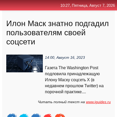
10:27, Пятница, Август 7, 2026
Главная
Контакт
Поиск
RSS
Илон Маск знатно подгадил
пользователям своей
соцсети
14:00, Август 16, 2023
Газета The Washington Post
подловила принадлежащую
Илону Маску соцсеть X (в
недавнем прошлом Twitter) на
порочной практике....
Читать полный текст на
www.iguides.ru