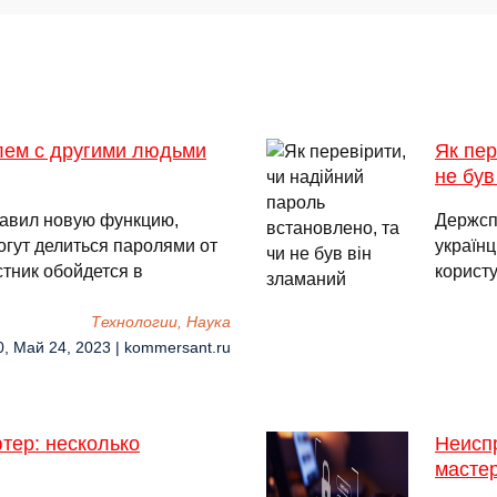
олем с другими людьми
Як пер
не був
тавил новую функцию,
Держспе
огут делиться паролями от
українц
стник обойдется в
користу
Технологии, Наука
0, Май 24, 2023 | kommersant.ru
тер: несколько
Неисп
масте