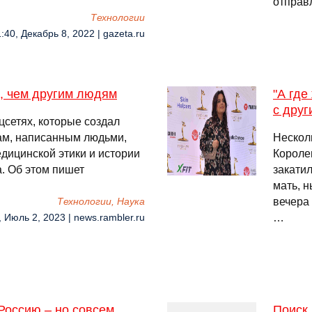
отправ
Технологии
:40, Декабрь 8, 2022 | gazeta.ru
, чем другим людям
"А где
с друг
сетях, которые создал
там, написанным людьми,
Нескол
дицинской этики и истории
Королев
. Об этом пишет
закати
мать, 
вечера
Технологии, Наука
…
, Июль 2, 2023 | news.rambler.ru
 Россию – но совсем
Поиск