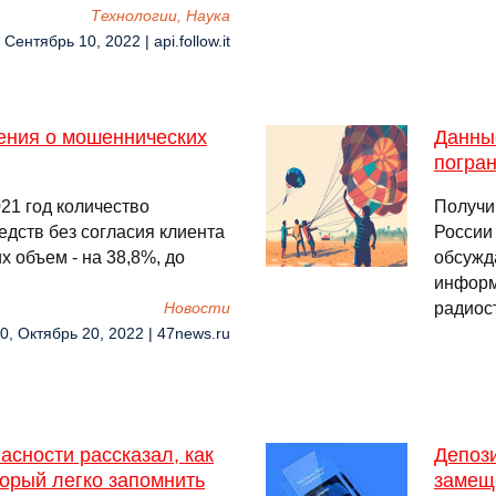
Технологии, Наука
 Сентябрь 10, 2022 | api.follow.it
ения о мошеннических
Данны
погра
21 год количество
Получи
дств без согласия клиента
России
их объем - на 38,8%, до
обсужд
информ
радиос
Новости
0, Октябрь 20, 2022 | 47news.ru
сности рассказал, как
Депози
торый легко запомнить
замещ