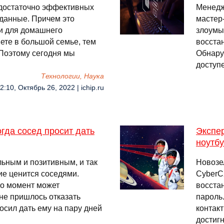
 достаточно эффективных
Менедж
 данные. Причем это
мастер
 и для домашнего
злоумы
ете в большой семье, тем
восста
. Поэтому сегодня мы
Обнару
доступ
Технологии, Наука
2:10, Октябрь 26, 2022 | ichip.ru
огда сосед просит дать
Экспе
ноутбу
льным и позитивным, и так
Новозе
ие ценится соседями.
CyberC
то момент может
восста
не пришлось отказать
пароль
росил дать ему на пару дней
контак
достиг