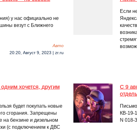
Если не
ния) у нас официально не
Яндекс
шины везут с Ближнего
качест
возник
стремя
Авто
возмо
20:20, Август 9, 2023 | zr.ru
 одним хочется, другим
С 9 ав
отдел
ельзя будет покупать новые
Письмо
его сгорания. Запрещены
КВ-19-
е на бензине и дизельном
N 018-
жки (с подключением к ДВС