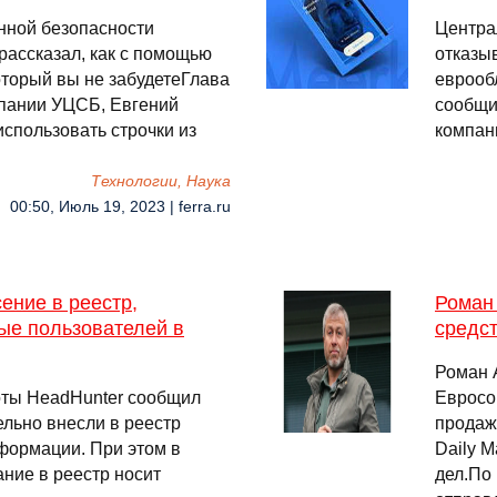
нной безопасности
Центра
ассказал, как с помощью
отказы
оторый вы не забудетеГлава
еврооб
пании УЦСБ, Евгений
сообщи
спользовать строчки из
компан
Технологии, Наука
00:50, Июль 19, 2023 | ferra.ru
ение в реестр,
Роман
ые пользователей в
средст
Роман 
оты HeadHunter сообщил
Евросо
ельно внесли в реестр
продаж
формации. При этом в
Daily M
ание в реестр носит
дел.По