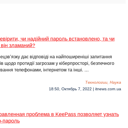
евірити, чи надійний пароль встановлено, та чи
 він зламаний?
цзв’язку дає відповіді на найпоширеніші запитання
ів щодо протидії загрозам у кіберпросторі, безпечного
вання телефонами, інтернетом та інші. …
Технологии, Наука
18:50, Октябрь 7, 2022 | itnews.com.ua
равленная проблема в KeePass позволяет узнать
р-пароль