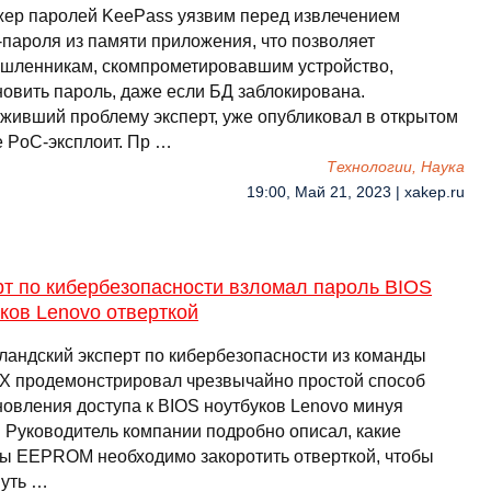
ер паролей KeePass уязвим перед извлечением
-пароля из памяти приложения, что позволяет
шленникам, скомпрометировавшим устройство,
новить пароль, даже если БД заблокирована.
живший проблему эксперт, уже опубликовал в открытом
е PoC-эксплоит. Пр …
Технологии, Наука
19:00, Май 21, 2023 | xakep.ru
рт по кибербезопасности взломал пароль BIOS
ков Lenovo отверткой
ландский эксперт по кибербезопасности из команды
X продемонстрировал чрезвычайно простой способ
новления доступа к BIOS ноутбуков Lenovo минуя
. Руководитель компании подробно описал, какие
ты EEPROM необходимо закоротить отверткой, чтобы
нуть …