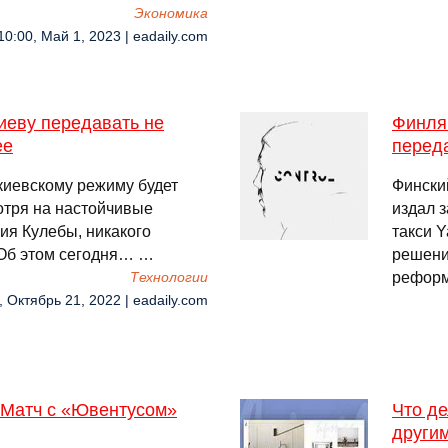
Экономика
10:00, Май 1, 2023 | eadaily.com
иеву передавать не
Финля
ее
перед
киевскому режиму будет
Фински
отря на настойчивые
издал 
я Кулебы, никакого
такси 
 Об этом сегодня… …
решени
реформ
Технологии
, Октябрь 21, 2022 | eadaily.com
 «Матч с «Ювентусом»
Что де
други