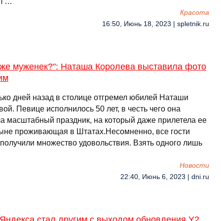
л …
Красота
16:50, Июнь 18, 2023 | spletnik.ru
 же муженек?": Наташа Королева выставила фото
им
ько дней назад в столице отгремел юбилей Наташи
ой. Певице исполнилось 50 лет, в честь чего она
ла масштабный праздник, на который даже прилетела ее
ныне проживающая в Штатах.Несомненно, все гости
 получили множество удовольствия. Взять одного лишь
Новости
22:40, Июнь 6, 2023 | dni.ru
 Яндекса стал другим с выходом обновления Y2