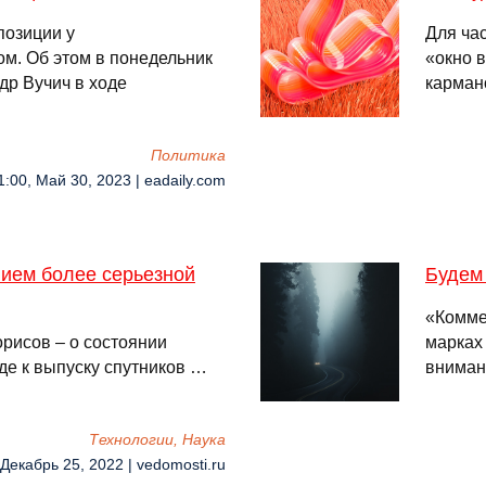
позиции у
Для ча
м. Об этом в понедельник
«окно 
др Вучич в ходе
карман
Политика
1:00, Май 30, 2023 | eadaily.com
нием более серьезной
Будем 
«Комме
рисов – о состоянии
марках 
де к выпуску спутников …
вниман
Технологии, Наука
 Декабрь 25, 2022 | vedomosti.ru