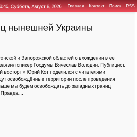
9:49, Суббота, Август 8, 2026
Главная
Контакт
Поиск
RSS
иц нынешней Украины
онской и Запорожской областей о вхождении в ее
 заявил спикер Госдумы Вячеслав Володин. Публицист,
ой восторг!» Юрий Кот поделился с читателями
ждут освобождённые территории после проведения
льше мы будем освобождать до западных границ
Правда....