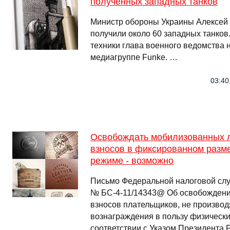
полученных западных танков
Министр обороны Украины Алексей 
получили около 60 западных танков
техники глава военного ведомства 
медиагруппе Funke. …
03:40
Освобождать мобилизованных л
взносов в фиксированном разм
режиме - возможно
Письмо Федеральной налоговой служ
№ БС-4-11/14343@ Об освобождени
взносов плательщиков, не произво
вознаграждения в пользу физически
соответствии с Указом Президента Р