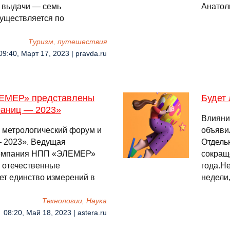
к выдачи — семь
Анатол
существляется по
Туризм, путешествия
09:40, Март 17, 2023 | pravda.ru
ЛЕМЕР» представлены
Будет
раниц — 2023»
Влияни
 метрологический форум и
объяви
— 2023». Ведущая
Отдель
 компания НПП «ЭЛЕМЕР»
сокраще
 отечественные
года.Н
ет единство измерений в
недели
Технологии, Наука
08:20, Май 18, 2023 | astera.ru