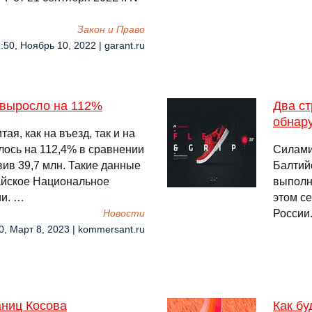
Закон и Право
:50, Ноябрь 10, 2022 | garant.ru
 выросло на 112%
Два с
обнар
я, как на въезд, так и на
лось на 112,4% в сравнении
Силами
вив 39,7 млн. Такие данные
Балтий
тайское Национальное
выполн
ии. …
этом с
России
Новости
0, Март 8, 2023 | kommersant.ru
аниц Косова
Как б