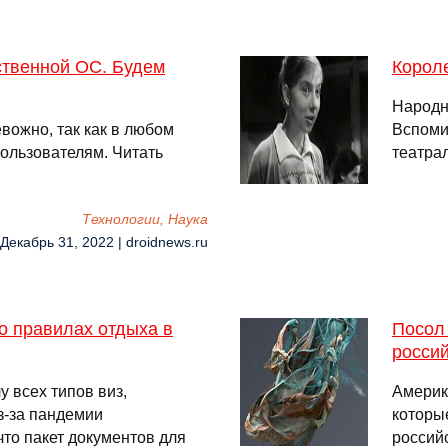
ественной ОС. Будем
Короле
Народн
евожно, так как в любом
Вспоми
ользователям. Читать
театра
Технологии, Наука
 Декабрь 31, 2022 | droidnews.ru
 о правилах отдыха в
Посол
россий
 всех типов виз,
Америк
з-за пандемии
которы
что пакет документов для
россий