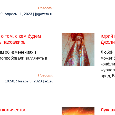
Новости
0, Апрель 11, 2023 | jpgazeta.ru
о том, с кем будем
Юрий 
ь пассажиры
Джоли 
м об изменениях в
Любой 
попробовали заглянуть в
может 
конфли
журнала
Новости
вред, 
18:50, Январь 3, 2023 | e1.ru
 количество
Лукаш