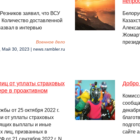
непрос
Резников заявил, что ВСУ
Белору
. Количество доставленной
Казахс
назвал в интервью
Алекса
Жомарт
презид
Военное дело
, Май 30, 2023 | news.rambler.ru
иц от уплаты страховых
Добро 
ере в проактивном
Комисс
сообщае
бы от 25 октября 2022 г.
декабр
и от уплаты страховых
благот
дящих выплаты и иные
подгот
х лиц, призванных в
сайте 
Ф от 21 сентября 2022 г. N