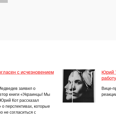
огласен с исчезновением
Юрий 
работу
Медведев заявил о
Вице-п
втор книги «Украинцы! Мы
реакци
г Юрий Кот рассказал
 о перспективах, которые
 не согласиться с