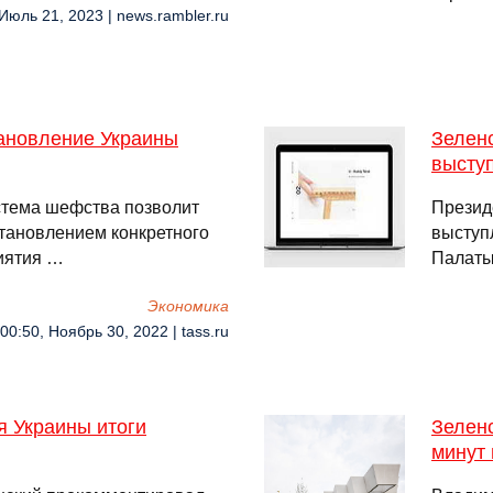
 Июль 21, 2023 | news.rambler.ru
тановление Украины
Зелен
выступ
стема шефства позволит
Презид
становлением конкретного
выступ
риятия …
Палаты
Экономика
00:50, Ноябрь 30, 2022 | tass.ru
я Украины итоги
Зеленс
минут