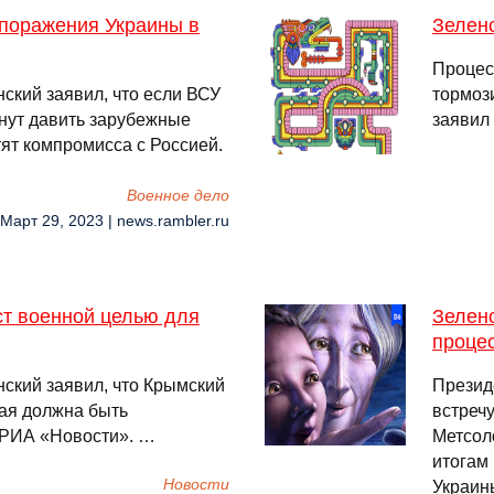
 поражения Украины в
Зелен
Процес
ский заявил, что если ВСУ
тормоз
чнут давить зарубежные
заявил
тят компромисса с Россией.
Военное дело
 Март 29, 2023 | news.rambler.ru
ст военной целью для
Зелен
проце
ский заявил, что Крымский
Презид
рая должна быть
встреч
 РИА «Новости». …
Метсол
итогам
Новости
Украины