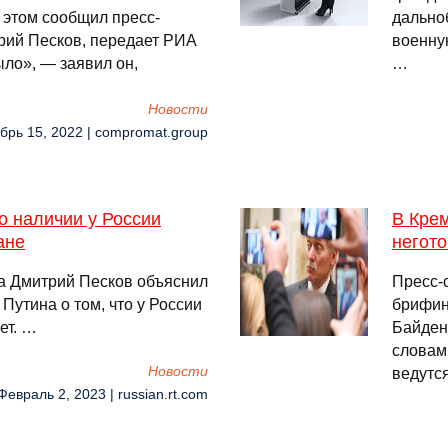
 этом сообщил пресс-
дально
рий Песков, передает РИА
военну
ло», — заявил он,
…
Новости
брь 15, 2022 | compromat.group
о наличии у России
В Кре
ане
негот
ра Дмитрий Песков объяснил
Пресс-
Путина о том, что у России
брифин
ет. …
Байдена
словам
Новости
ведутся
Февраль 2, 2023 | russian.rt.com