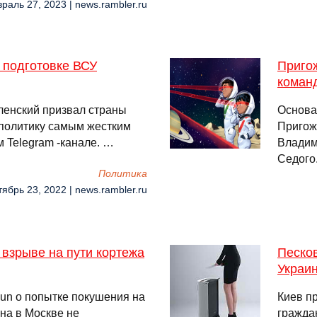
враль 27, 2023 | news.rambler.ru
о подготовке ВСУ
Приго
коман
ленский призвал страны
Основа
 политику самым жестким
Пригож
м Telegram -канале. …
Владим
Седого
Политика
тябрь 23, 2022 | news.rambler.ru
 взрыве на пути кортежа
Песков
Украи
un о попытке покушения на
Киев п
на в Москве не
граждан