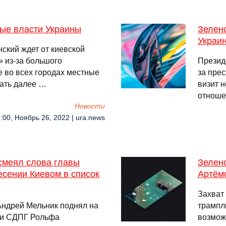
ные власти Украины
Зеленс
Украи
ский ждет от киевской
 из-за большого
Презид
е во всех городах местные
за прес
тать далее …
визит 
отноше
Новости
:00, Ноябрь 26, 2022 | ura.news
смеял слова главы
Зеленс
сении Киевом в список
Артём
Захват
ндрей Мельник поднял на
трампл
ии СДПГ Рольфа
возмож