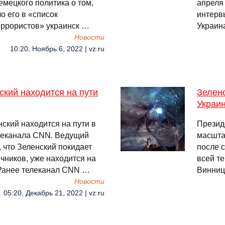
емецкого политика о том,
апреля
о его в «список
интервь
еррористов» украинск …
Украин
Новости
10:20, Ноябрь 6, 2022 | vz.ru
кий находится на пути
Зеленс
Украи
ский находится на пути в
Презид
леканала CNN. Ведущий
масшта
 что Зеленский покидает
после 
чников, уже находится на
всей т
 Ранее телеканал CNN …
Винниц
Новости
05:20, Декабрь 21, 2022 | vz.ru