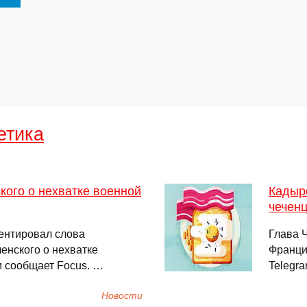
етика
кого о нехватке военной
Кадыро
чеченц
ентировал слова
Глава 
енского о нехватке
Францис
м сообщает Focus. …
Telegra
Новости