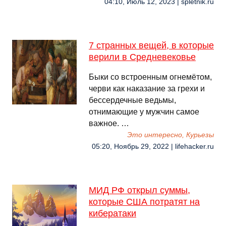
04:10, Июль 12, 2023 | spletnik.ru
7 странных вещей, в которые
верили в Средневековье
Быки со встроенным огнемётом,
черви как наказание за грехи и
бессердечные ведьмы,
отнимающие у мужчин самое
важное. …
Это интересно, Курьезы
05:20, Ноябрь 29, 2022 | lifehacker.ru
МИД РФ открыл суммы,
которые США потратят на
кибератаки