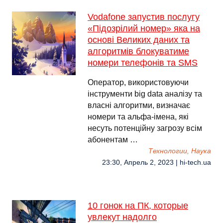
Vodafone запустив послугу
«Підозрілий номер» яка на
основі Великих даних та
алгоритмів блокуватиме
номери телефонів та SMS
Оператор, використовуючи
інструменти big data аналізу та
власні алгоритми, визначає
номери та альфа-імена, які
несуть потенційну загрозу всім
абонентам …
Технологии, Наука
23:30, Апрель 2, 2023 | hi-tech.ua
10 гонок на ПК, которые
увлекут надолго