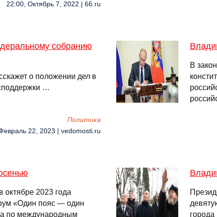
22:00, Октябрь 7, 2022 | 66.ru
едеральному собранию
Влади
В закон
асскажет о положении дел в
консти
осподдержки …
россий
россий
Политика
Февраль 22, 2023 | vedomosti.ru
 осенью
Влади
 октябре 2023 года
Презид
орум «Один пояс — один
девяту
ра по международным
города