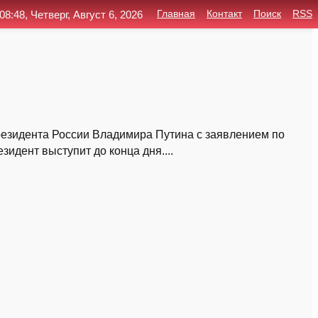
08:48, Четверг, Август 6, 2026
Главная
Контакт
Поиск
RSS
резидента России Владимира Путина с заявлением по
идент выступит до конца дня....