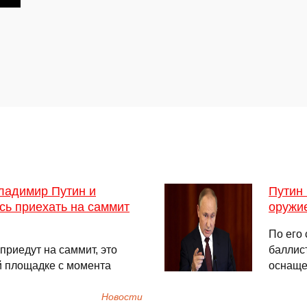
ладимир Путин и
Путин
сь приехать на саммит
оружи
По его
приедут на саммит, это
баллис
й площадке с момента
оснащ
Новости