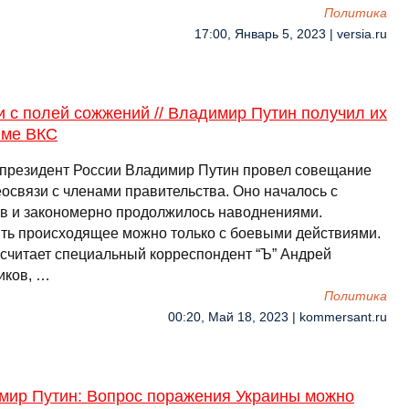
Политика
17:00, Январь 5, 2023 | versia.ru
 с полей сожжений // Владимир Путин получил их
име ВКС
 президент России Владимир Путин провел совещание
еосвязи с членами правительства. Оно началось с
в и закономерно продолжилось наводнениями.
ть происходящее можно только с боевыми действиями.
, считает специальный корреспондент “Ъ” Андрей
иков, …
Политика
00:20, Май 18, 2023 | kommersant.ru
мир Путин: Вопрос поражения Украины можно