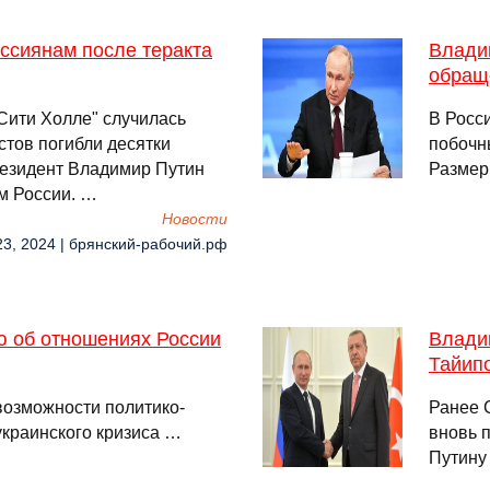
ссиянам после теракта
Влади
обращ
 Сити Холле" случилась
В Росс
стов погибли десятки
побочн
резидент Владимир Путин
Размер
м России. …
Новости
23, 2024 | брянский-рабочий.рф
ю об отношениях России
Влади
Тайип
 возможности политико-
Ранее 
украинского кризиса …
вновь 
Путину