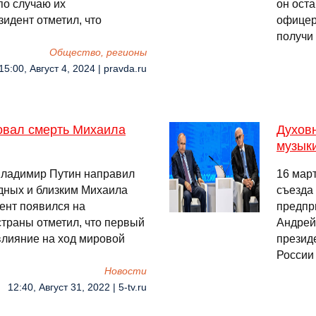
о случаю их
он ост
идент отметил, что
офицер
получи
Общество, регионы
15:00, Август 4, 2024 | pravda.ru
овал смерть Михаила
Духовн
музык
Владимир Путин направил
16 мар
дных и близким Михаила
съезда
ент появился на
предпр
траны отметил, что первый
Андрей
лияние на ход мировой
презид
России
Новости
12:40, Август 31, 2022 | 5-tv.ru