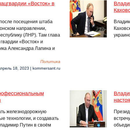
нацгвардии «Восток» в
Влади
Кахов
 после посещения штаба
Владим
сонском направлении,
Каховс
еспублику (ЛНР). Там глава
украин
гвардии «Восток» и
ика Александра Лапина и
Политика
Апрель 18, 2023 | kommersant.ru
профессиональным
Влади
в
насто
ать железнодорожную
Презид
ые технологии, и создавать
встреч
Владимир Путин в своём
объеди