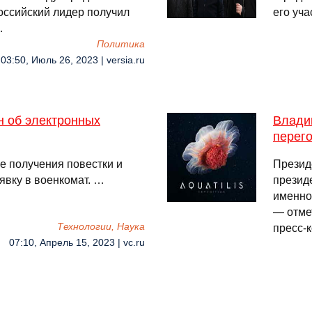
оссийский лидер получил
его уч
…
Политика
03:50, Июль 26, 2023 | versia.ru
н об электронных
Владим
перег
е получения повестки и
Презид
явку в военкомат. …
президе
именно
— отме
Технологии, Наука
пресс-
07:10, Апрель 15, 2023 | vc.ru