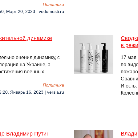
Политика
50, Март 20, 2023 | vedomosti.ru
жительной динамике
Сводки
в реж
ельно оценил динамику, с
17 мая
перация на Украине, а
по вид
остижения военных. …
пожаро
Сравни
Политика
И есть
9:20, Январь 16, 2023 | versia.ru
Колесн
 где Владимир Путин
Влади