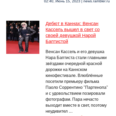
02:40, Июнь 15, 2023 | news.rambler.ru
Дебют в Каннах: Венсан
Кассель вышел в свет со
своей девушкой Нарой
Баптистой
Венсан Кассель и его девушка
Нара Баптиста стали главными
звёздами очередной красной
дорожки на Каннском
кинофестивале. Влюблённые
посетили премьеру фильма
Паоло Соррентино "Партенопа"
и с удовольствием позировали
фотографам. Пара нечасто
выходит вместе в свет, поэтому
неудивител …