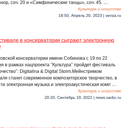
нор, соч. 20 и «Симфонические танцы», соч. 45. …
Культура и искусство
18:50, Апрель 20, 2023 | versia.ru
стивале в консерватории сыграют электронную
у
товской консерватории имени Собинова с 19 по 22
ря в рамках нацпроекта "Культура" пройдет фестиваль
чество": Digitalina & Digital Storm.Мейнстримом
аля станет современное композиторское творчество, в
сти электронная музыка и электроакустическая комп …
Культура и искусство
20:20, Сентябрь 19, 2022 | news.sarbc.ru