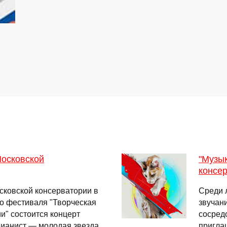
Московской
"Музык
консе
осковской консерватории в
Среди 
го фестиваля "Творческая
звучани
и" состоится концерт
сосредо
Пианист — молодая звезда
пригла