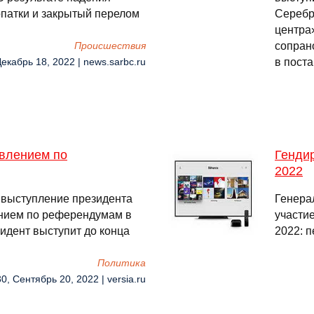
патки и закрытый перелом
Серебр
центра»
сопран
Происшествия
в пост
Декабрь 18, 2022 | news.sarbc.ru
явлением по
Генди
2022
я выступление президента
Генера
ением по референдумам в
участи
зидент выступит до конца
2022: п
Политика
0, Сентябрь 20, 2022 | versia.ru