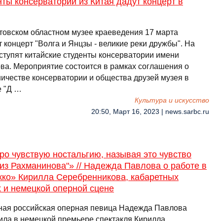
ты консерватории из Китая дадут концерт в
товском областном музее краеведения 17 марта
 концерт "Волга и Янцзы - великие реки дружбы". На
ступят китайские студенты консерватории имени
ва. Мероприятие состоится в рамках соглашения о
ничестве консерватории и общества друзей музея в
е "Д …
Культура и искусство
20:50, Март 16, 2023 | news.sarbc.ru
ро чувствую ностальгию, называя это чувство
из Рахманинова"» // Надежда Павлова о работе в
кко» Кирилла Серебренникова, кабаретных
 и немецкой оперной сцене
ная российская оперная певица Надежда Павлова
ила в немецкой премьере спектакля Кирилла