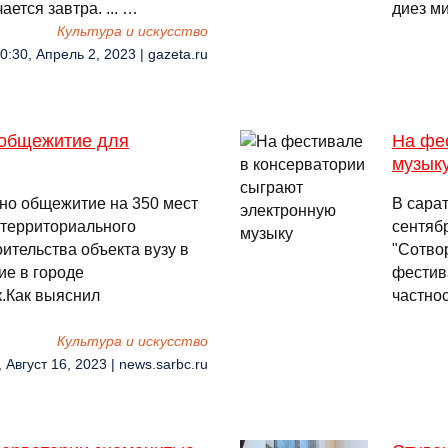
ется завтра. ... …
диез ми
Культура и искусство
0:30, Апрель 2, 2023 | gazeta.ru
 общежитие для
На фе
музык
дно общежитие на 350 мест
В сара
территориального
сентяб
ительства объекта вузу в
"Сотвор
ие в городе
фестив
к.Как выяснил
частно
Культура и искусство
, Август 16, 2023 | news.sarbc.ru