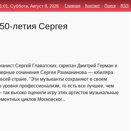
1:01, Суббота, Август 8, 2026
Главная
Контакт
Поиск
RSS
150-летия Сергея
ианист Сергей Главатских, скрипач Дмитрий Герман и
амерные сочинения Сергея Рахманинова — юбиляра
о всей стране. "Эти музыканты сохраняют в своем
 уровня профессионализм, то есть все лучшее, чем
— так высоко оценили игру этих артистов музыкальные
ментных циклов Московског...