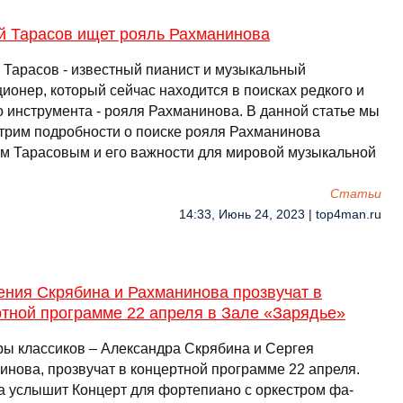
й Тарасов ищет рояль Рахманинова
 Тарасов - известный пианист и музыкальный
ионер, который сейчас находится в поисках редкого и
о инструмента - рояля Рахманинова. В данной статье мы
трим подробности о поиске рояля Рахманинова
м Тарасовым и его важности для мировой музыкальной
…
Cтатьи
14:33, Июнь 24, 2023 | top4man.ru
ения Скрябина и Рахманинова прозвучат в
ртной программе 22 апреля в Зале «Зарядье»
ы классиков – Александра Скрябина и Сергея
инова, прозвучат в концертной программе 22 апреля.
а услышит Концерт для фортепиано с оркестром фа-