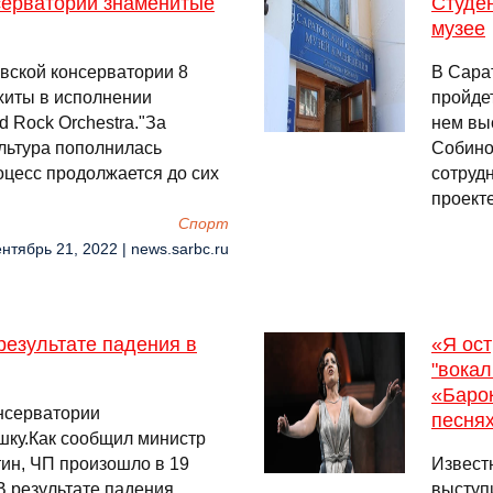
серватории знаменитые
Студен
музее
вской консерватории 8
В Сара
хиты в исполнении
пройдет
d Rock Orchestra."За
нем вы
льтура пополнилась
Собино
оцесс продолжается до сих
сотруд
проект
Спорт
ентябрь 21, 2022 | news.sarbc.ru
результате падения в
«Я ост
"вокал
«Баро
онсерватории
песнях
шку.Как сообщил министр
ин, ЧП произошло в 19
Извест
В результате падения
выступ