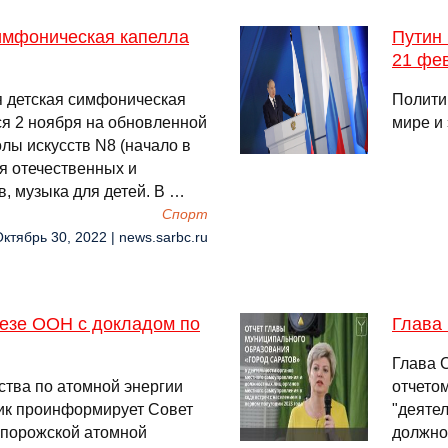
симфоническая капелла
Путин
21 фе
 детская симфоническая
Политик
ся 2 ноября на обновленной
мире и
лы искусств N8 (начало в
ия отечественных и
, музыка для детей. В …
Спорт
Октябрь 30, 2022 | news.sarbc.ru
езе ООН с докладом по
Глава 
Глава 
ства по атомной энергии
отчетом
ик проинформирует Совет
"деяте
апорожской атомной
должно