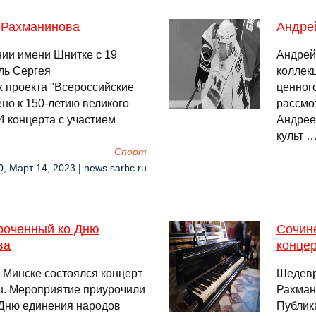
 Рахманинова
Андре
ии имени Шнитке с 19
Андрей
ль Сергея
коллекц
 проекта "Всероссийские
ценног
но к 150-летию великого
рассмо
 концерта с участием
Андрее
культ 
Спорт
0, Март 14, 2023 | news.sarbc.ru
уроченный ко Дню
Сочин
ва
конце
 Минске состоялся концерт
Шедевр
.ru. Мероприятие приурочили
Рахман
 Дню единения народов
Публик