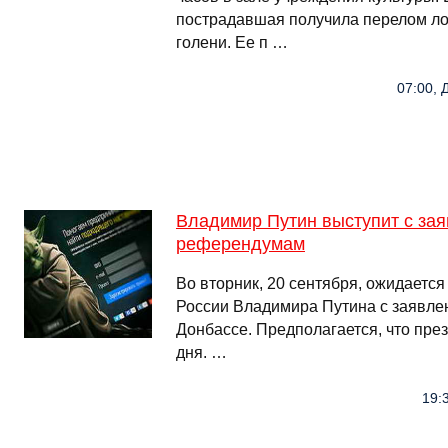
пострадавшая получила перелом ло
голени. Ее п …
07:00, 
Владимир Путин выступит с за
референдумам
Во вторник, 20 сентября, ожидаетс
России Владимира Путина с заявл
Донбассе. Предполагается, что пре
дня. …
19:3