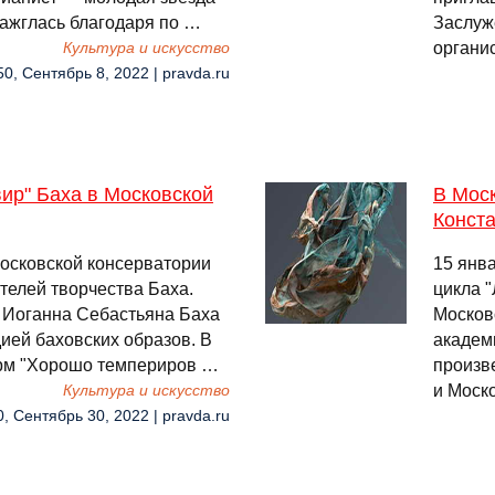
зажглась благодаря по …
Заслуж
органи
Культура и искусство
50, Сентябрь 8, 2022 | pravda.ru
ир" Баха в Московской
В Мос
Конст
Московской консерватории
15 янв
телей творчества Баха.
цикла 
 Иоганна Себастьяна Баха
Москов
ией баховских образов. В
академ
рм "Хорошо темпериров …
произв
и Моск
Культура и искусство
0, Сентябрь 30, 2022 | pravda.ru