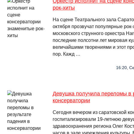
Оркестр исполнит на сцене кон
рок-хиты
На сцене Театрального зала Сарато
октября прозвучат популярные рок-
московского струнного оркестра Har
последние полсотни лет мировая ку
величайшими творениями и этот пр
пор. Кажд …
16:20, С
Девушка получила переломы в 
консерватории
Сегодня вечером из саратовской к
госпитализировали 19-летнюю деву
здравоохранения региона Олег Кост
часов в зале учреждения культуры. 