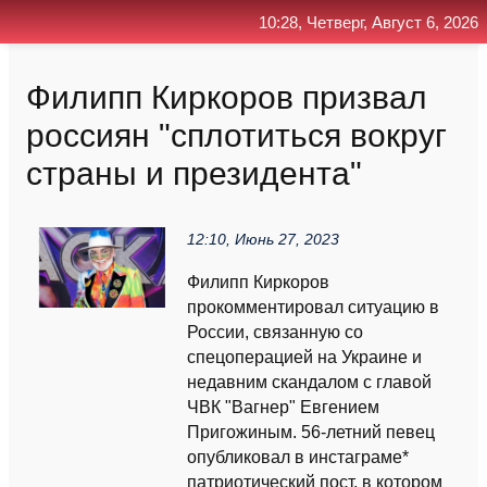
10:28, Четверг, Август 6, 2026
Главная
Контакт
Поиск
RSS
Филипп Киркоров призвал
россиян "сплотиться вокруг
страны и президента"
12:10, Июнь 27, 2023
Филипп Киркоров
прокомментировал ситуацию в
России, связанную со
спецоперацией на Украине и
недавним скандалом с главой
ЧВК "Вагнер" Евгением
Пригожиным. 56-летний певец
опубликовал в инстаграме*
патриотический пост, в котором