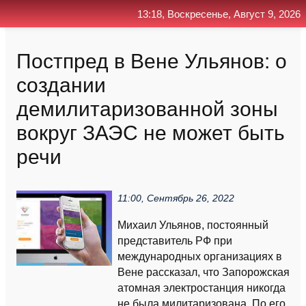
13:18, Воскресенье, Август 9, 2026
Главная
Контакт
Поиск
RSS
Постпред в Вене Ульянов: о
создании
демилитаризованной зоны
вокруг ЗАЭС не может быть
речи
11:00, Сентябрь 26, 2022
Михаил Ульянов, постоянный
представитель РФ при
международных организациях в
Вене рассказал, что Запорожская
атомная электростанция никогда
не была милитаризована. По его