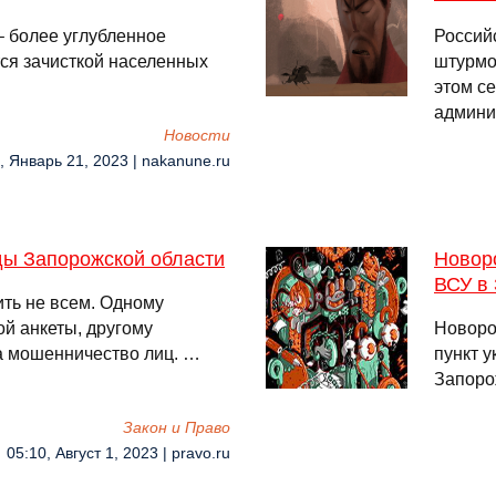
 – более углубленное
Россий
ся зачисткой населенных
штурмо
этом се
админи
Новости
, Январь 21, 2023 | nakanune.ru
ды Запорожской области
Новор
ВСУ в
ть не всем. Одному
ой анкеты, другому
Новоро
а мошенничество лиц. …
пункт у
Запоро
Закон и Право
05:10, Август 1, 2023 | pravo.ru