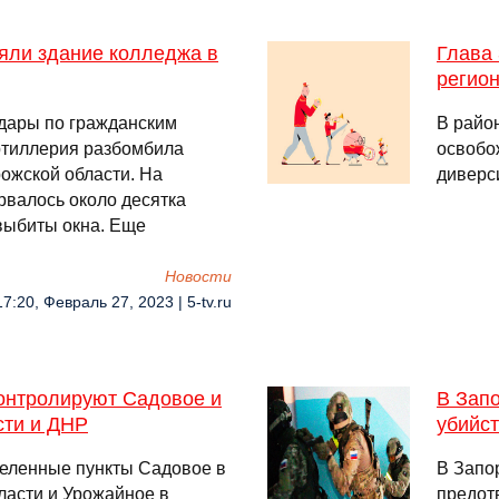
яли здание колледжа в
Глава
регион
удары по гражданским
В райо
артиллерия разбомбила
освобо
ожской области. На
диверс
рвалось около десятка
выбиты окна. Еще
Новости
17:20, Февраль 27, 2023 | 5-tv.ru
контролируют Садовое и
В Зап
сти и ДНР
убийс
селенные пункты Садовое в
В Запо
ласти и Урожайное в
предот