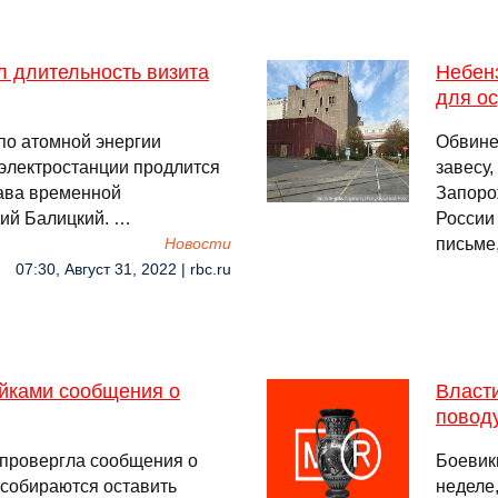
л длительность визита
Небенз
для о
по атомной энергии
Обвине
электростанции продлится
завесу,
лава временной
Запоро
ний Балицкий. …
России
письме
Новости
07:30, Август 31, 2022 | rbc.ru
йками сообщения о
Власти
поводу
провергла сообщения о
Боевик
 собираются оставить
неделе