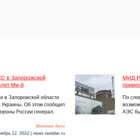
КС в Запорожской
МИД Р
олет Ми-8
привес
и в Запорожской области
По сло
л Украины. Об этом сообщил
возмож
ороны России генерал-
АЭС бы
Военное дело
оябрь 12, 2022 | news.rambler.ru