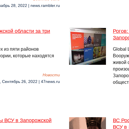
кабрь 28, 2022 | news.rambler.ru
ской области за три
Рогов:
Запор
х из пяти районов
Global 
тории, которые находятся
Вооруж
живой с
произо
Новости
Запоро
, Сентябрь 26, 2022 | 47news.ru
общест
ы ВСУ в Запорожской
ВС Ро
ВСУ в