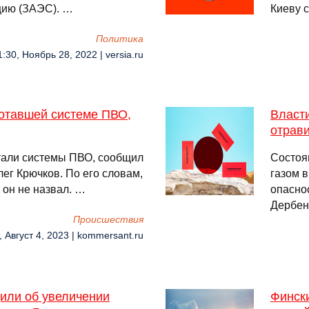
цию (ЗАЭС). …
Киеву 
Политика
1:30, Ноябрь 28, 2022 | versia.ru
отавшей системе ПВО,
Власт
отрав
тали системы ПВО, сообщил
Состоя
ег Крючков. По его словам,
газом в
 он не назвал. …
опасно
Дербен
Происшествия
, Август 4, 2023 | kommersant.ru
или об увеличении
Фински