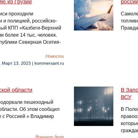
ю из Грузии
росси
лиси проходили
Самоле
 и полицией, российско-
топлив
чный КПП «Казбеги-Верхний
Правда
и более 14 тыс. человек.
публики Северная Осетия-
Новости
, Март 13, 2023 | kommersant.ru
ской области
В Зап
ВСУ
подорвали пешеходный
области. Об этом сообщил
В Поло
 с Россией » Владимир
правоо
которы
гражда
Военное дело