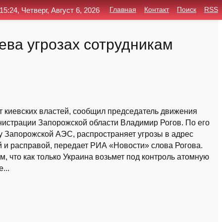
15:24, Четверг, Август 6, 2026
Главная
Контакт
Поиск
RSS
ева угрозах сотрудникам
 киевских властей, сообщил председатель движения
нистрации Запорожской области Владимир Рогов. По его
у Запорожской АЭС, распространяет угрозы в адрес
й и расправой, передает РИА «Новости» слова Рогова.
м, что как только Украина возьмет под контроль атомную
...