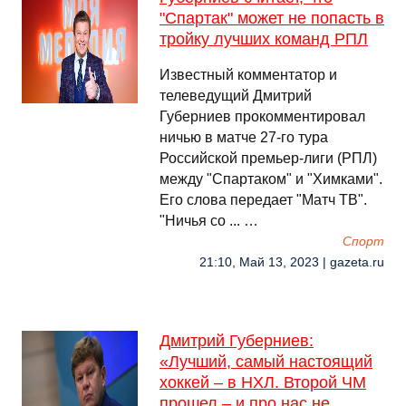
"Спартак" может не попасть в
тройку лучших команд РПЛ
Известный комментатор и
телеведущий Дмитрий
Губерниев прокомментировал
ничью в матче 27-го тура
Российской премьер-лиги (РПЛ)
между "Спартаком" и "Химками".
Его слова передает "Матч ТВ".
"Ничья со ... …
Спорт
21:10, Май 13, 2023 | gazeta.ru
Дмитрий Губерниев:
«Лучший, самый настоящий
хоккей – в НХЛ. Второй ЧМ
прошел – и про нас не