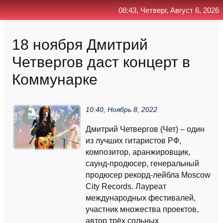
08:43, Четверг, Август 6, 2026
Главная
Контакт
Поиск
RSS
18 ноября Дмитрий
Четвергов даст концерт в
Коммунарке
10:40, Ноябрь 8, 2022
Дмитрий Четвергов (Чет) – один
из лучших гитаристов РФ,
композитор, аранжировщик,
саунд-продюсер, генеральный
продюсер рекорд-лейбла Moscow
City Records. Лауреат
международных фестивалей,
участник множества проектов,
автор трёх сольных