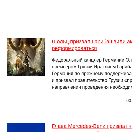
Шольц призвал Гарибашвили а
реформироваться
Федеральный канцлер Германии Ол
премьером Грузии Ираклием Гариба
Германия по-прежнему поддерживае
и призвал правительство Грузии «п
направлении проведения необход
00
Глава Mercedes-Benz призвал н