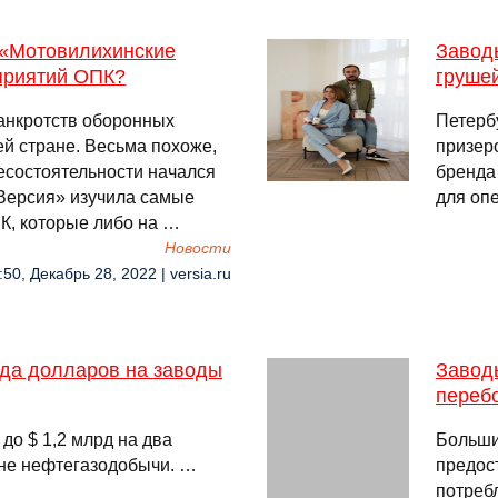
а «Мотовилихинские
Заводы
приятий ОПК?
груше
банкротств оборонных
Петерб
ей стране. Весьма похоже,
призер
несостоятельности начался
бренда
 «Версия» изучила самые
для оп
К, которые либо на …
Новости
:50, Декабрь 28, 2022 | versia.ru
да долларов на заводы
Завод
перебо
о $ 1,2 млрд на два
Больши
не нефтегазодобычи. …
предос
потреб