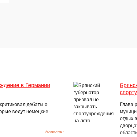
уждение в Германии
Брянск
спорт
критиковал дебаты о
Глава р
торые ведут немецкие
муници
отдых в
дворцах
Новости
област