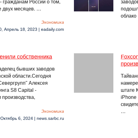
 гражданам России о том,
заводо
ие двух месяцев. …
подошл
облако
Экономика
0, Апрель 18, 2023 | eadaily.com
енили собственника
Foxcon
произ
ладелец бывших заводов
вской области.Сегодня
Тайван
Севергрупп" Алексея
намере
га S8 Capital -
штате 
и производства,
iPhone
свидет
…
Экономика
 Октябрь 6, 2024 | news.sarbc.ru