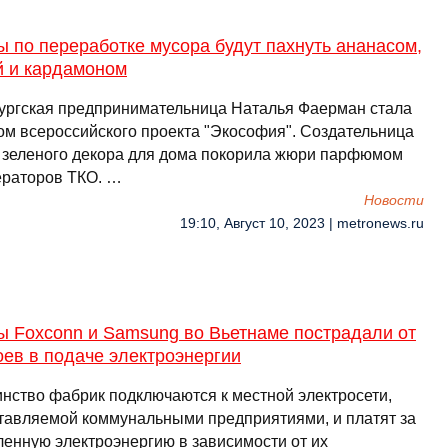
 по переработке мусора будут пахнуть ананасом,
й и кардамоном
ургская предпринимательница Наталья Фаерман стала
ом всероссийского проекта "Экософия". Создательница
 зеленого декора для дома покорила жюри парфюмом
ераторов ТКО. …
Новости
19:10, Август 10, 2023 | metronews.ru
ы Foxconn и Samsung во Вьетнаме пострадали от
ев в подаче электроэнергии
нство фабрик подключаются к местной электросети,
тавляемой коммунальными предприятиями, и платят за
ленную электроэнергию в зависимости от их