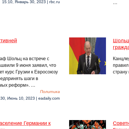
15:10, Январь 30, 2023 | rbc.ru
…
ктивней
Шольц
гражд
аф Шольц на встрече с
Канцле
швили 9 июня заявил, что
правил
т курс Грузии к Евросоюзу
страну
редпринять шаги в
имых реформ». …
Политика
:30, Июнь 10, 2023 | eadaily.com
аселение Германии к
Совет