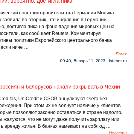
ии, вероятно, достигла пика
ический советник правительства Германии Моника
 заявила во вторник, что инфляция в Германии,
но, достигла пика на фоне падения мировых цен на
носители, как сообщает Reuters. Комментируя
ктивы политики Европейского центрального банка
"если ниче …
Forex
00:40, Январь 11, 2023 | fxteam.ru
россиян и белорусов начали закрывать в Чехии
reditas, UniCredit и ČSOB аннулируют счета без
реждения. При этом их не волнует наличие у клиентов
торые позволяют законно оставаться в стране надолго.
 жалуются, что не могут даже получить зарплату или
ть аренду жилья. В банках намекают на соблюд …
Новости