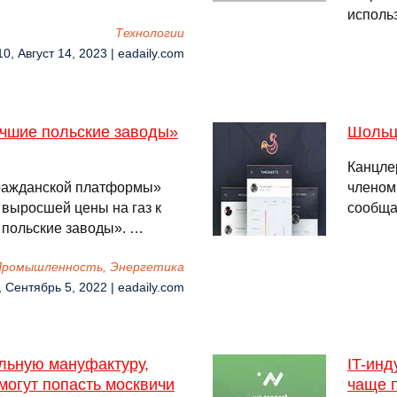
исполь
Технологии
10, Август 14, 2023 | eadaily.com
учшие польские заводы»
Шольц
Канцле
ражданской платформы»
членом
а выросшей цены на газ к
сообща
 польские заводы». …
Промышленность, Энергетика
, Сентябрь 5, 2022 | eadaily.com
льную мануфактуру,
IT-инд
могут попасть москвичи
чаще п