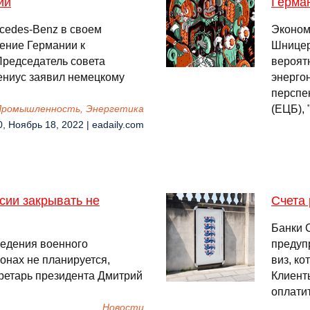
ии
Герман
cedes-Benz в своем
Эконом
ение Германии к
Шницер
Председатель совета
вероят
ениус заявил немецкому
энерго
перспе
(ЕЦБ), 
Промышленность, Энергетика
0, Ноябрь 18, 2022 | eadaily.com
сии закрывать не
Счета 
Банки C
ведения военного
предуп
онах не планируется,
виз, ко
ретарь президента Дмитрий
Клиенты
оплати
Новости