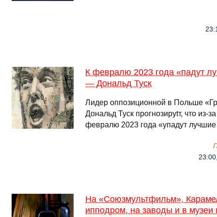
23:
К февралю 2023 года «падут л
— Дональд Туск
Лидер оппозиционной в Польше «Г
Дональд Туск прогнозируtт, что из-з
февралю 2023 года «упадут лучшие
23:00
На «Союзмультфильм», Караме
ипподром, на заводы и в музеи 