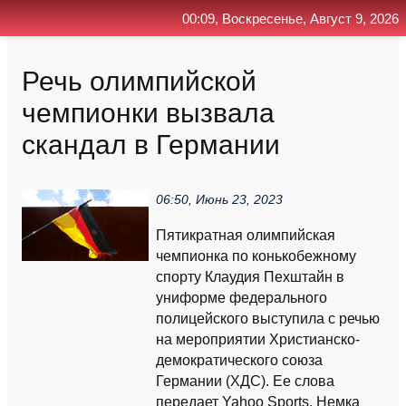
00:09, Воскресенье, Август 9, 2026
Главная
Контакт
Поиск
RSS
Речь олимпийской
чемпионки вызвала
скандал в Германии
06:50, Июнь 23, 2023
Пятикратная олимпийская
чемпионка по конькобежному
спорту Клаудия Пехштайн в
униформе федерального
полицейского выступила с речью
на мероприятии Христианско-
демократического союза
Германии (ХДС). Ее слова
передает Yahoo Sports. Немка