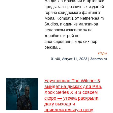
На днях в Бразилии стартовали
предзаказы розничных изданий
горячо ожидаемого файтинга
Mortal Kombat 1 от NetherRealm
Studios, и один из магазинов
ненароком «засветил» на
коробке с игрой не
анонсированный до сих пор
режим. …
Игры
01:40, Август 11, 2023 | 3dnews.ru
Улучшенная The Witcher 3
выйдет на дисках для PS5,
Xbox Series X и S совсем
скоро — утечка раскрыла
дату выхода и
привлекательную цену