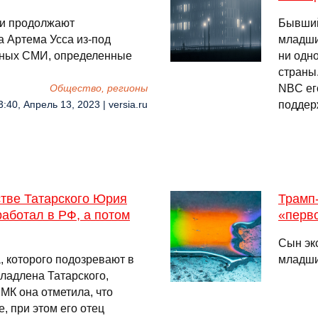
и продолжают
Бывший
а Артема Усса из-под
младши
тных СМИ, определенные
ни одн
страны
NBC ег
Общество, регионы
поддер
3:40, Апрель 13, 2023 | versia.ru
стве Татарского Юрия
Трамп
работал в РФ, а потом
«перв
Сын эк
 которого подозревают в
младши
Владлена Татарского,
 МК она отметила, что
, при этом его отец