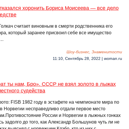
отказался хоронить Бориса Моисеева — все дело
ледстве
Толкач считает виновным в смерти родственника его
ора, который заранее присвоил себе все имущество
 …
Шоу-бизнес, Знаменитости
11:10, Сентябрь 28, 2022 | woman.ru
ат ты нам, Бро». СССР не взял золото в лыжах
местного судейства
ото: FISВ 1982 году в эстафете на чемпионате мира по
в Норвегии несправедливо отдали первое место
ам.Противостояние России и Норвегии в лыжных гонках
ь задолго до того, как Александр Большунов чуть ли не
ках выяснял с норвежцем Клэбо, кто из них с …