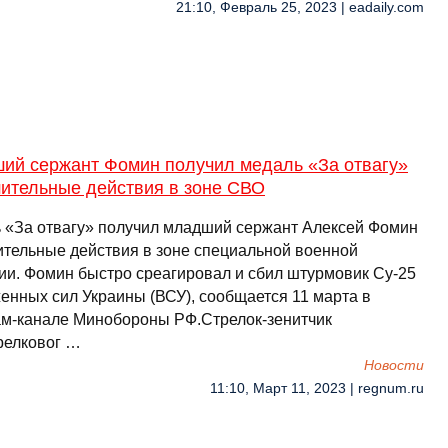
21:10, Февраль 25, 2023 | eadaily.com
ий сержант Фомин получил медаль «За отвагу»
шительные действия в зоне СВО
 «За отвагу» получил младший сержант Алексей Фомин
ительные действия в зоне специальной военной
ии. Фомин быстро среагировал и сбил штурмовик Су-25
енных сил Украины (ВСУ), сообщается 11 марта в
ам-канале Минобороны РФ.Стрелок-зенитчик
релковог …
Новости
11:10, Март 11, 2023 | regnum.ru