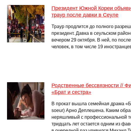
Президент Южной Кореи объяв
траур после давки в Сеуле
Траур продлится до полного разреш
президент. Давка в сеульском райо
вечером 29 октября. В ней, по посл
человек, в том числе 19 иностранце
Родственные бессвязности // 
«Брат и сестра»
В прокат вышла семейная драма «Бра
soeur) Арно Деплешена. Каким обра
неряшливый с профессиональной то
тридцать лет остается одним из фав
в очередной раз удивился Михаил 