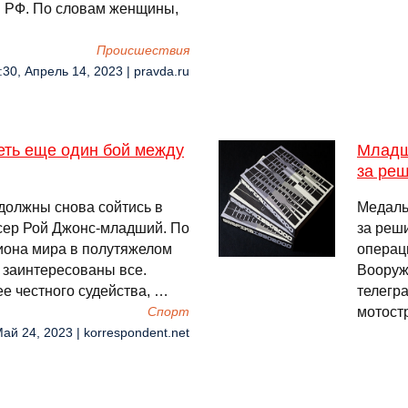
и РФ. По словам женщины,
Происшествия
:30, Апрель 14, 2023 | pravda.ru
еть еще один бой между
Младш
за ре
должны снова сойтись в
Медаль
ксер Рой Джонс-младший. По
за реш
иона мира в полутяжелом
операц
а заинтересованы все.
Вооруж
е честного судейства, …
телегр
мотост
Спорт
Май 24, 2023 | korrespondent.net