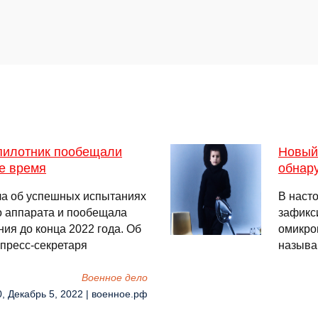
пилотник пообещали
Новый 
е время
обнар
ла об успешных испытаниях
В наст
о аппарата и пообещала
зафикс
ия до конца 2022 года. Об
омикро
пресс-секретаря
называ
Военное дело
0, Декабрь 5, 2022 | военное.рф