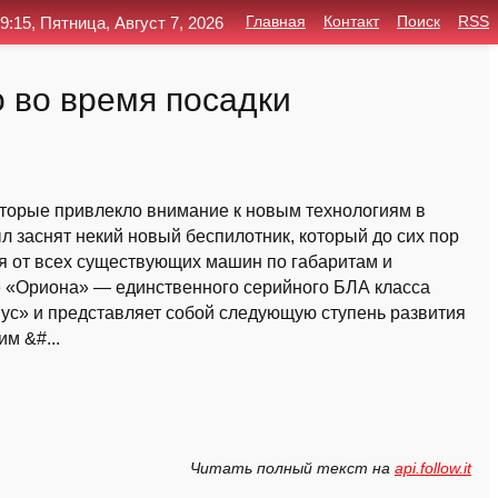
9:15, Пятница, Август 7, 2026
Главная
Контакт
Поиск
RSS
 во время посадки
торые привлекло внимание к новым технологиям в
л заснят некий новый беспилотник, который до сих пор
ся от всех существующих машин по габаритам и
же «Ориона» — единственного серийного БЛА класса
ус» и представляет собой следующую ступень развития
м &#...
Читать полный текст на
api.follow.it