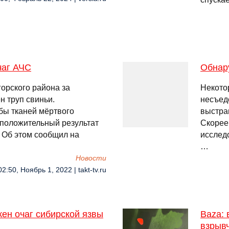
чаг АЧС
Обнару
орского района за
Некотор
 труп свиньи.
несъед
бы тканей мёртвого
выстра
 положительный результат
Скорее 
 Об этом сообщил на
исслед
…
Новости
02:50, Ноябрь 1, 2022 | takt-tv.ru
ен очаг сибирской язвы
Baza: 
взрыв