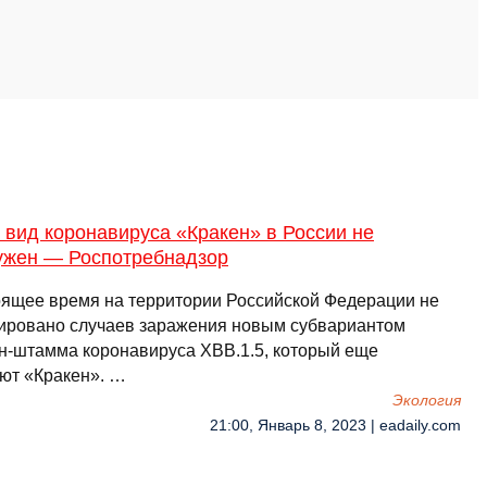
вид коронавируса «Кракен» в России не
ужен — Роспотребнадзор
оящее время на территории Российской Федерации не
ировано случаев заражения новым субвариантом
н-штамма коронавируса XBB.1.5, который еще
ют «Кракен». …
Экология
21:00, Январь 8, 2023 | eadaily.com