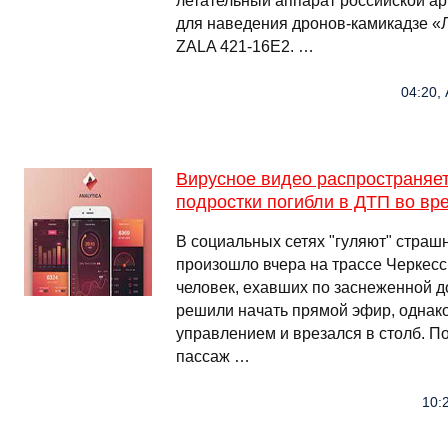
летательный аппарат российской а
для наведения дронов-камикадзе «
ZALA 421-16E2. …
04:20,
Вирусное видео распространяет
подростки погибли в ДТП во вр
В социальных сетях "гуляют" страш
произошло вчера на трассе Черкес
человек, ехавших по заснеженной д
решили начать прямой эфир, однако
управлением и врезался в столб. П
пассаж …
10: