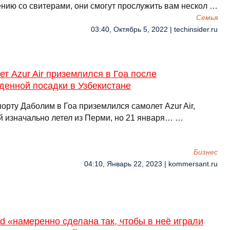
нию со свитерами, они смогут прослужить вам нескол …
Семья
03:40, Октябрь 5, 2022 | techinsider.ru
т Azur Air приземлился в Гоа после
денной посадки в Узбекистане
орту Даболим в Гоа приземлился самолет Azur Air,
й изначально летел из Перми, но 21 января… …
Бизнес
04:10, Январь 22, 2023 | kommersant.ru
eld «намеренно сделана так, чтобы в неё играли