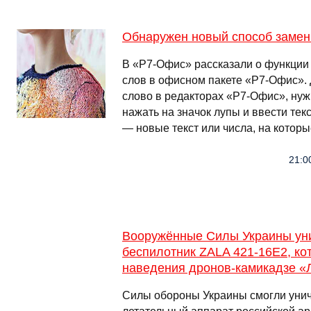
Обнаружен новый способ заме
В «Р7-Офис» рассказали о функции
слов в офисном пакете «Р7-Офис». 
слово в редакторах «Р7-Офис», нуж
нажать на значок лупы и ввести текс
— новые текст или числа, на котор
21:0
Вооружённые Силы Украины ун
беспилотник ZALA 421-16E2, ко
наведения дронов-камикадзе «
Силы обороны Украины смогли уни