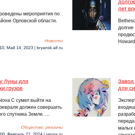
долгое
лет в
проведены мероприятия по
йоне Орловской области.
Bethes
долгие 
продюс
Новости
Howard)
10, Май 14, 2023 | bryansk.aif.ru
у Луны для
Завод
и грузов
для си
Nova C сумел выйти на
Экспер
 февраля должен совершить
входящ
ого спутника Земли. …
разраб
переда
Общество, регионы
малых 
00, Февраль 22, 2024 | versia.ru
спуска