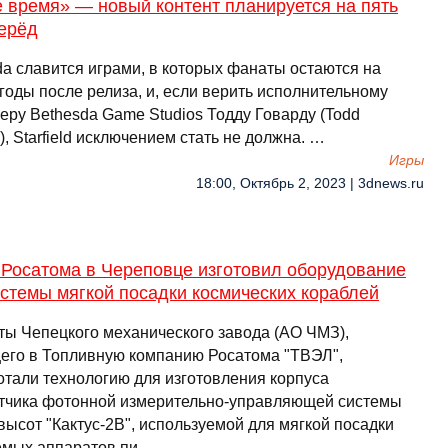
 время» — новый контент планируется на пять
перёд
da славится играми, в которых фанаты остаются на
годы после релиза, и, если верить исполнительному
еру Bethesda Game Studios Тодду Говарду (Todd
, Starfield исключением стать не должна. …
Игры
18:00, Октябрь 2, 2023 | 3dnews.ru
 Росатома в Череповце изготовил оборудование
стемы мягкой посадки космических кораблей
ты Чепецкого механического завода (АО ЧМЗ),
его в Топливную компанию Росатома "ТВЭЛ",
отали технологию для изготовления корпуса
тчика фотонной измерительно-управляющей системы
высот "Кактус-2В", используемой для мягкой посадки
емых аппаратов пи …