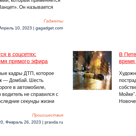
рмии, который применяется
Ланцет». Он называется
Гаджеты
 Апрель 10, 2023 | gagadget.com
ся в соцсетях:
В Пете
емя прямого эфира
время
ные кадры ДТП, которое
Художн
ск — Домбай. Шесть
постра
ороге в автомобиле,
собств
 водитель не справился с
Мойке"
оследние секунды жизни
Новочер
Происшествия
20, Февраль 26, 2023 | pravda.ru