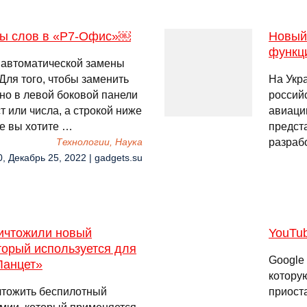
ны слов в «Р7-Офис»￼
Новый
функц
 автоматической замены
Для того, чтобы заменить
На Укр
но в левой боковой панели
россий
т или числа, а строкой ниже
авиаци
ые вы хотите …
предст
разраб
Технологии, Наука
0, Декабрь 25, 2022 | gadgets.su
ичтожили новый
YouTub
торый используется для
Google
Ланцет»
которую
чтожить беспилотный
приост