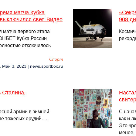
ремя матча Кубка
«Секр
выключился свет. Видео
908 дн
 матча первого этапа
Космич
ОНБЕТ Кубка России
рекорд
полностью отключилось
Спорт
, Май 3, 2023 | news.sportbox.ru
з Сталина,
Настал
свитер
асной армии в зимней
С начал
ие тяжелых орудий. …
как и л
Это чр
менее,