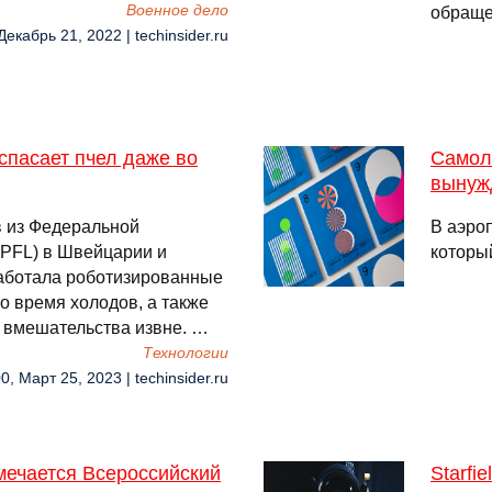
Военное дело
обраще
Декабрь 21, 2022 | techinsider.ru
спасает пчел даже во
Самоле
вынуж
в из Федеральной
В аэроп
PFL) в Швейцарии и
которы
работала роботизированные
о время холодов, а также
з вмешательства извне. …
Технологии
0, Март 25, 2023 | techinsider.ru
мечается Всероссийский
Starfi