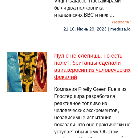
Virgin Galactic. Пассажирами
были два полковника
итальянских ВВС и инж …
Новости
21:10, Июнь 29, 2023 | meduza.io
Пулю не слепишь, но есть
полёт: британцы сделали
авиакеросин из человеческих
фекалий
Компания Firefly Green Fuels из
Глостершира разработала
реактивное топливо из
человеческих экскрементов,
независимые испытания
показали, что оно практически не
уступает обычному. Об этом