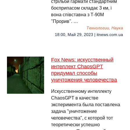
стрільби гармати стандартним
боєприпасом складає 3 км, і
вона співставна з Т-90М
"Прорив". …
Технологии, Наука
18:00, Май 29, 2023 | itnews.com.ua
Fox News: искусственный
интеллект ChaosGPT
придумал способы
уничтожения человечества
Искусственному интеллекту
ChaosGPT в качестве
эксперимента была поставлена
задача "уничтожение
человечества", с которой тот
теоретически успешно