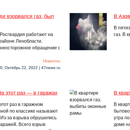
де взорвался газ, был
В Азов
В пятиэ
 Росгвардия работают на
газ. В 
районе Ленобласти.
 неосторожное обращение с
Новости
0, Октябрь 22, 2022 | 47news.ru
На этот раз — в гаражах
В квар
этот раз в гаражном
В квар
иной по классике называют
бытово
 Из-за взрыва обрушились
утра п
гаражей. Всего взрыв
доме н