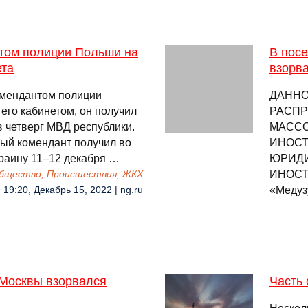
том полиции Польши на
В посе
ета
взорва
омендантом полиции
ДАННО
его кабинетом, он получил
РАСПР
в четверг МВД республики.
МАССО
рый комендант получил во
ИНОСТ
краину 11–12 декабря …
ЮРИДИ
ИНОСТ
бщество, Происшествия, ЖКХ
«Медузу
19:20, Декабрь 15, 2022 | ng.ru
е Москвы взорвался
Часть 