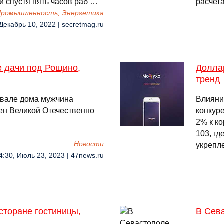
и спустя пять часов раб …
расчет
 Промышленность, Энергетика
 Декабрь 10, 2022 | secretmag.ru
е дачи под Рощино,
Доллар
тренд
двале дома мужчина
Влияни
ен Великой Отечественно
конкур
2% к к
103, гд
Новости
укрепл
4:30, Июль 23, 2023 | 47news.ru
сторане гостиницы,
В Сев