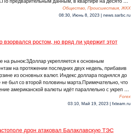
а.По предварительным данным, в квартире на десято …
Общество, Происшествия, ЖКХ
08:30, Июнь 8, 2023 | news.sarbc.ru
 взорвался ростом, но вряд ли удержит этот
е на рынок:3Доллар укрепляется к основным
ентам на протяжении последних двух недель, прибавив
орзине из основных валют. Индекс доллара поднялся до
е не был со второй половины марта.Примечательно, что
ение американской валюты идёт параллельно с укреп …
Forex
03:10, Май 19, 2023 | fxteam.ru
астополе дрон атаковал Балаклавскую ТЭС