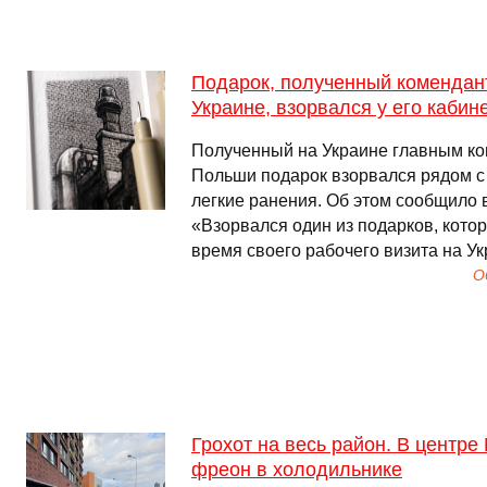
Подарок, полученный комендан
Украине, взорвался у его кабин
Полученный на Украине главным к
Польши подарок взорвался рядом с 
легкие ранения. Об этом сообщило 
«Взорвался один из подарков, кото
время своего рабочего визита на У
О
Грохот на весь район. В центр
фреон в холодильнике