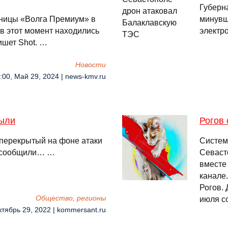
Губерн
иницы «Волга Премиум» в
минувш
 в этот момент находились
электр
ишет Shot. …
Новости
:00, Май 29, 2024 | news-kmv.ru
рыли
Рогов
 перекрытый на фоне атаки
Систем
, сообщили… …
Севаст
вместе
канале
Рогов.
Общество, регионы
июля с
ктябрь 29, 2022 | kommersant.ru