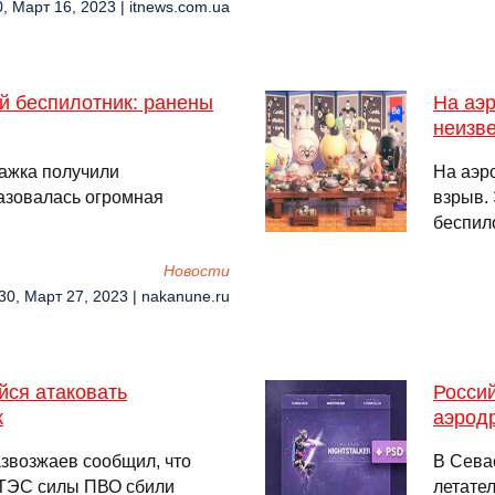
0, Март 16, 2023 | itnews.com.ua
й беспилотник: ранены
На аэ
неизв
тажка получили
На аэр
азовалась огромная
взрыв.
беспил
Новости
30, Март 27, 2023 | nakanune.ru
йся атаковать
Росси
к
аэрод
звозжаев сообщил, что
В Сева
 ТЭС силы ПВО сбили
летате