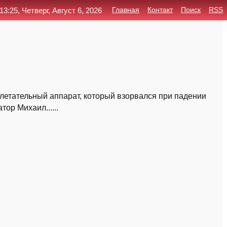
13:25, Четверг, Август 6, 2026
Главная
Контакт
Поиск
RSS
етательный аппарат, который взорвался при падении
ор Михаил......