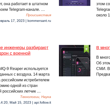
, она работает в штатном
этом с
воем Telegram-канале. …
Telegr
около 
Происшествия
евраль 17, 2023 | kommersant.ru
ие инженеры разбирают
В мног
дрон с военной
В мног
Об это
MQ-9 Reaper используется
СМИ. В
анных с воздуха. 14 марта
Предва
та российским истребителем
армию одной из стран
й российских летчик …
Технологии, Наука
14:20, Май 15, 2023 | api.follow.it