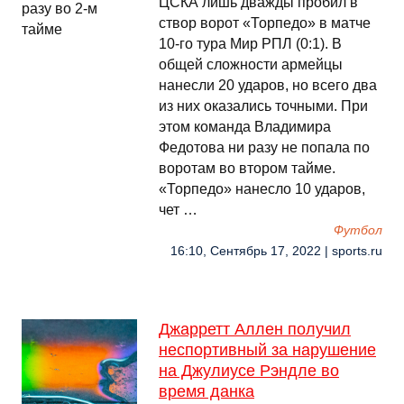
ЦСКА лишь дважды пробил в
створ ворот «Торпедо» в матче
10-го тура Мир РПЛ (0:1). В
общей сложности армейцы
нанесли 20 ударов, но всего два
из них оказались точными. При
этом команда Владимира
Федотова ни разу не попала по
воротам во втором тайме.
«Торпедо» нанесло 10 ударов,
чет …
Футбол
16:10, Сентябрь 17, 2022 | sports.ru
Джарретт Аллен получил
неспортивный за нарушение
на Джулиусе Рэндле во
время данка