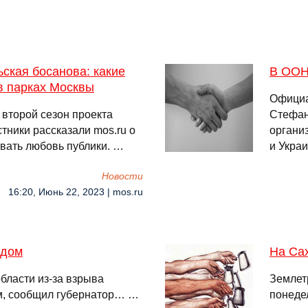
ьская босанова: какие
В ООН
в парках Москвы
Официа
 второй сезон проекта
Стефан
стники рассказали mos.ru о
органи
евать любовь публики. …
и Укра
Новости
16:20, Июнь 22, 2023 | mos.ru
 дом
На Са
бласти из-за взрыва
Землет
м, сообщил губернатор… …
понеде