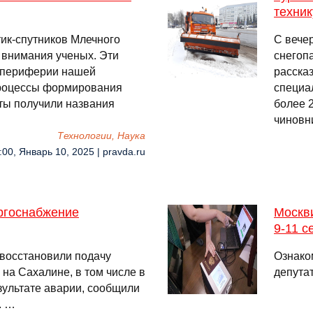
техник
тик-спутников Млечного
С вече
 внимания ученых. Эти
снегоп
а периферии нашей
рассказ
 процессы формирования
специа
ты получили названия
более 
чиновн
Технологии, Наука
:00, Январь 10, 2025 | pravda.ru
ргоснабжение
Москви
9-11 с
 восстановили подачу
Ознако
на Сахалине, в том числе в
депута
ультате аварии, сообщили
. …