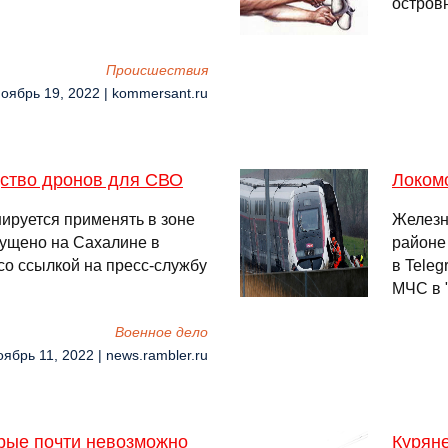
остров
Происшествия
Ноябрь 19, 2022 | kommersant.ru
дство дронов для СВО
Локом
ируется применять в зоне
Железн
пущено на Сахалине в
районе
о ссылкой на пресс-службу
в Tele
МЧС в "
Военное дело
оябрь 11, 2022 | news.rambler.ru
орые почти невозможно
Курян