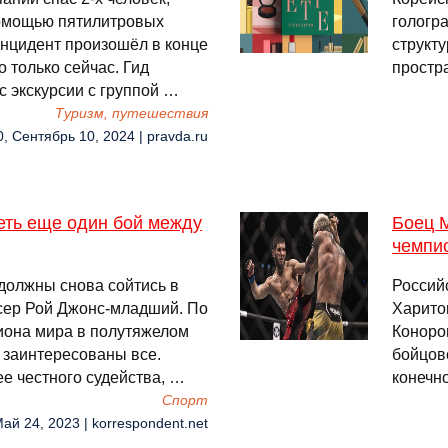
помощью пятилитровых
гологр
Инцидент произошёл в конце
структ
о только сейчас. Гид
простр
 экскурсии с группой …
Туризм, путешествия
0, Сентябрь 10, 2024 | pravda.ru
еть еще один бой между
Боец 
чемпи
должны снова сойтись в
Россий
ксер Рой Джонс-младший. По
Харито
иона мира в полутяжелом
Коноро
а заинтересованы все.
бойцов
е честного судейства, …
конечно
Спорт
Май 24, 2023 | korrespondent.net