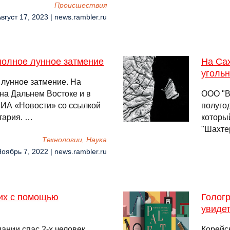
Происшествия
Август 17, 2023 | news.rambler.ru
полное лунное затмение
На Сах
угольн
 лунное затмение. На
 на Дальнем Востоке и в
ООО "В
РИА «Новости» со ссылкой
полуго
тария. …
которы
"Шахте
Технологии, Наука
Ноябрь 7, 2022 | news.rambler.ru
их с помощью
Гологр
увидет
ании спас 2-х человек,
Корейс