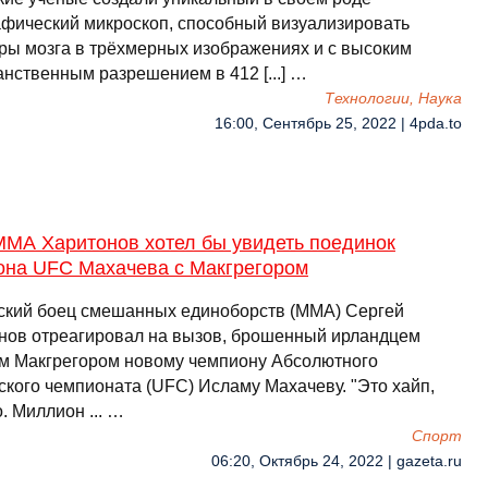
афический микроскоп, способный визуализировать
уры мозга в трёхмерных изображениях и с высоким
анственным разрешением в 412 [...] …
Технологии, Наука
16:00, Сентябрь 25, 2022 | 4pda.to
ММА Харитонов хотел бы увидеть поединок
она UFC Махачева с Макгрегором
ский боец смешанных единоборств (ММА) Сергей
нов отреагировал на вызов, брошенный ирландцем
м Макгрегором новому чемпиону Абсолютного
ского чемпионата (UFC) Исламу Махачеву. "Это хайп,
. Миллион ... …
Спорт
06:20, Октябрь 24, 2022 | gazeta.ru