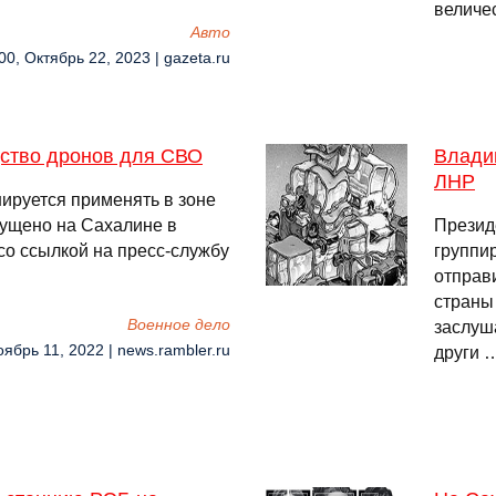
величе
Авто
00, Октябрь 22, 2023 | gazeta.ru
дство дронов для СВО
Влади
ЛНР
ируется применять в зоне
пущено на Сахалине в
Презид
о ссылкой на пресс-службу
группи
отправ
страны
Военное дело
заслуш
оябрь 11, 2022 | news.rambler.ru
други 