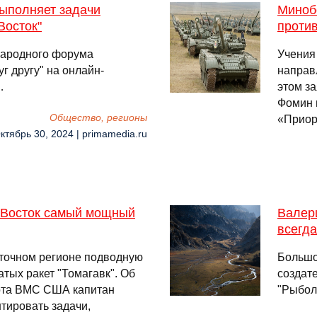
выполняет задачи
Миноб
Восток"
против
народного форума
Учения
г другу" на онлайн-
направ
…
этом з
Фомин 
Общество, регионы
«Приор
ктябрь 30, 2024 | primamedia.ru
 Восток самый мощный
Валери
всегда
точном регионе подводную
Большо
атых ракет "Томагавк". Об
создат
лота ВМС США капитан
"Рыбол
тировать задачи,