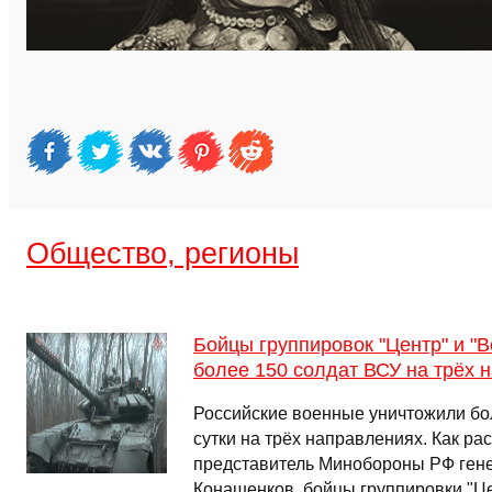
Общество, регионы
Бойцы группировок "Центр" и "В
более 150 солдат ВСУ на трёх 
Российские военные уничтожили бо
сутки на трёх направлениях. Как р
представитель Минобороны РФ гене
Конашенков, бойцы группировки "Ц