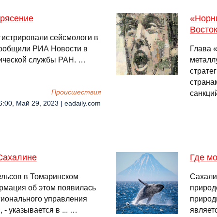
трясение
«Норни
Восто
гистрировали сейсмологи в
сообщили РИА Новости в
Глава 
ической службы РАН. …
металл
страте
странам
Происшествия
санкци
6:00, Май 29, 2023 | eadaily.com
 Сахалине
Где мо
ельсов в Томаринском
Сахали
рмация об этом появилась
природ
гионального управления
природ
- указывается в ... …
являетс