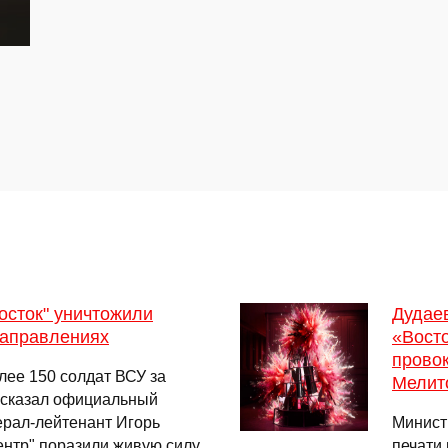
осток" уничтожили
Дудае
направлениях
«Восто
провок
лее 150 солдат ВСУ за
Мелит
ассказал официальный
рал-лейтенант Игорь
Минист
ентр" поразили живую силу
печати