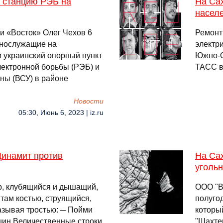
а станцию РЭБ на
На Са
насел
и «Восток» Олег Чехов 6
Ремонт
ннослужащие на
электри
 украинский опорный пункт
Южно-С
лектронной борьбы (РЭБ) и
ТАСС в
ны (ВСУ) в районе
Новости
05:30, Июнь 6, 2023 | iz.ru
Динамит против
На Сах
угольн
р, клубящийся и дышащий,
ООО "В
 там костью, струящийся,
полуго
казывая тростью: ─ Пойми
которы
ин Величественные строки
"Шахте