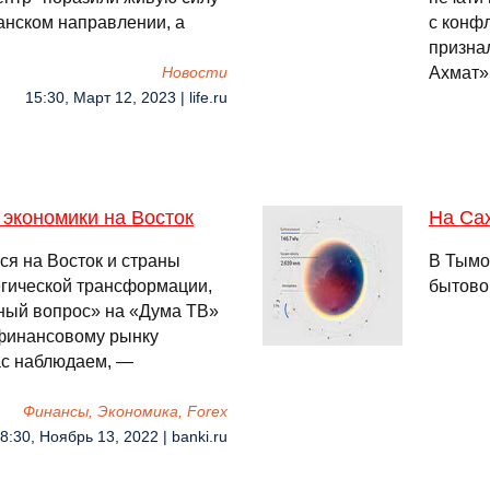
анском направлении, а
с конф
признал
Ахмат»
Новости
15:30, Март 12, 2023 | life.ru
 экономики на Восток
На Са
ся на Восток и страны
В Тымо
егической трансформации,
бытово
нный вопрос» на «Дума ТВ»
 финансовому рынку
ас наблюдаем, —
Финансы, Экономика, Forex
8:30, Ноябрь 13, 2022 | banki.ru