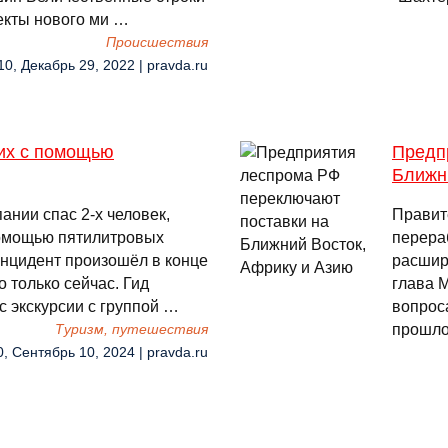
оекты нового ми …
Происшествия
10, Декабрь 29, 2022 | pravda.ru
их с помощью
Предп
Ближн
ании спас 2-х человек,
Правит
помощью пятилитровых
перера
Инцидент произошёл в конце
расшир
о только сейчас. Гид
глава 
 экскурсии с группой …
вопрос
прошло
Туризм, путешествия
0, Сентябрь 10, 2024 | pravda.ru