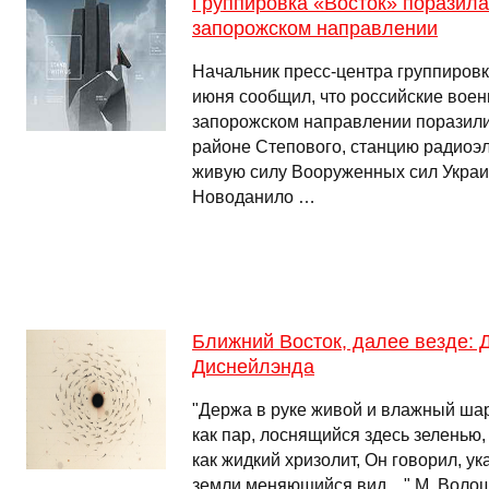
Группировка «Восток» поразил
запорожском направлении
Начальник пресс-центра группировк
июня сообщил, что российские вое
запорожском направлении поразили
районе Степового, станцию радиоэ
живую силу Вооруженных сил Украи
Новоданило …
Ближний Восток, далее везде: 
Диснейлэнда
"Держа в руке живой и влажный ша
как пар, лоснящийся здесь зеленью,
как жидкий хризолит, Он говорил, у
земли меняющийся вид…" М. Волош