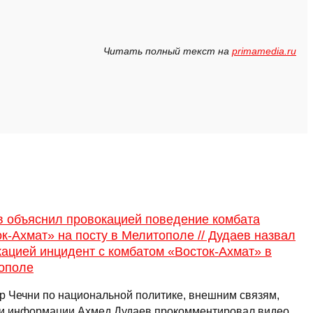
Читать полный текст на
primamedia.ru
в объяснил провокацией поведение комбата
к-Ахмат» на посту в Мелитополе // Дудаев назвал
ацией инцидент с комбатом «Восток-Ахмат» в
ополе
р Чечни по национальной политике, внешним связям,
 и информации Ахмед Дудаев прокомментировал видео