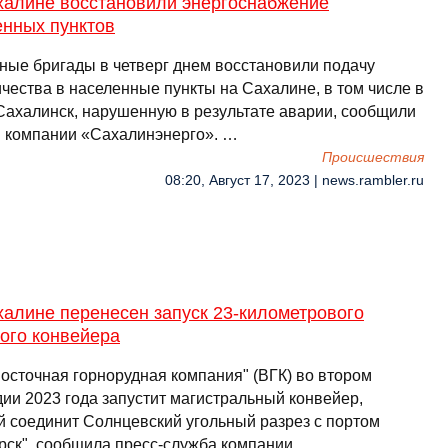
халине восстановили энергоснабжение
енных пунктов
ные бригады в четверг днем восстановили подачу
чества в населенные пункты на Сахалине, в том числе в
ахалинск, нарушенную в результате аварии, сообщили
 компании «Сахалинэнерго». …
Происшествия
08:20, Август 17, 2023 | news.rambler.ru
алине перенесен запуск 23-километрового
ого конвейера
осточная горнорудная компания" (ВГК) во втором
дии 2023 года запустит магистральный конвейер,
й соединит Солнцевский угольный разрез с портом
рск", сообщила пресс-служба компании. …