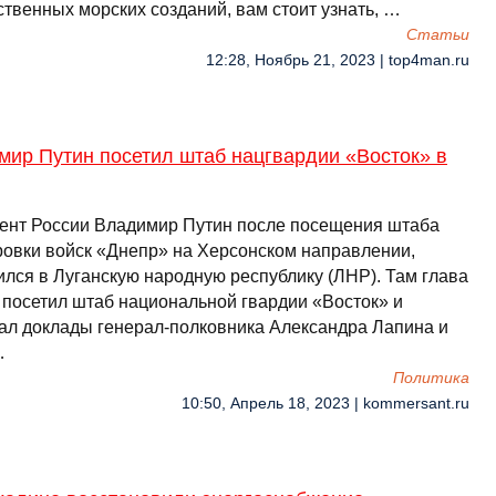
ственных морских созданий, вам стоит узнать, …
Cтатьи
12:28, Ноябрь 21, 2023 | top4man.ru
мир Путин посетил штаб нацгвардии «Восток» в
ент России Владимир Путин после посещения штаба
ровки войск «Днепр» на Херсонском направлении,
ился в Луганскую народную республику (ЛНР). Там глава
 посетил штаб национальной гвардии «Восток» и
ал доклады генерал-полковника Александра Лапина и
…
Политика
10:50, Апрель 18, 2023 | kommersant.ru