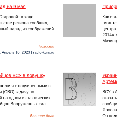
ад на 9 мая
Приор
Старовойт в ходе
Как ста
льстве региона сообщил,
гигант
енный парад из соображений
центра
2014».
Мизинц
Новости
, Апрель 10, 2023 | radio-kurs.ru
ойцов ВСУ в ловушку
Украи
Артем
ыполняя с подчиненными в
 (СВО) задачу по
ВСУ в 
 на одном из тактических
оказать
ойцов Вооруженных сил
сообщи
Яросла
Он подч
Военное дело