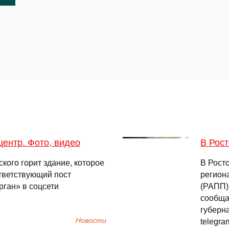
центр. Фото, видео
В Рос
кого горит здание, которое
В Росто
тветствующий пост
регион
рган» в соцсети
(РАПП)
сообща
губерн
Новости
telegra