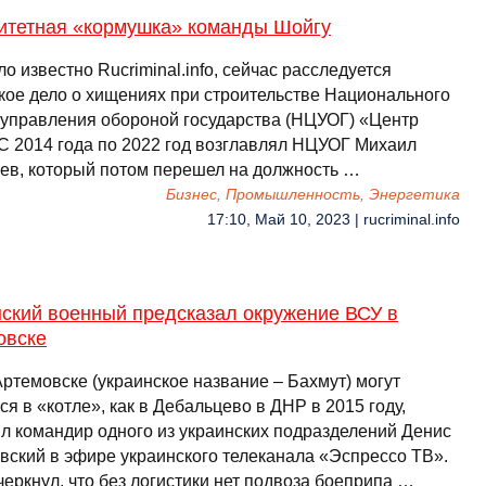
итетная «кормушка» команды Шойгу
ло известно Rucriminal.info, сейчас расследуется
ское дело о хищениях при строительстве Национального
 управления обороной государства (НЦУОГ) «Центр
 С 2014 года по 2022 год возглавлял НЦУОГ Михаил
ев, который потом перешел на должность …
Бизнес, Промышленность, Энергетика
17:10, Май 10, 2023 | rucriminal.info
нский военный предсказал окружение ВСУ в
овске
Артемовске (украинское название – Бахмут) могут
ся в «котле», как в Дебальцево в ДНР в 2015 году,
л командир одного из украинских подразделений Денис
вский в эфире украинского телеканала «Эспрессо ТВ».
еркнул, что без логистики нет подвоза боеприпа …