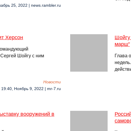
кабрь 25, 2022 | news.rambler.ru
ит Херсон
Шойгу
марш"
окомандующий
 Сергей Шойгу с ним
Глава 
недель.
действи
Новости
19:40, Ноябрь 9, 2022 | mr-7.ru
ыставку вооружений в
Россий
самов