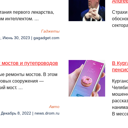
Andree
тания первого лекарства,
Страхи 
ым интеллектом. …
обосно
сектор
Гаджеты
, Июнь 30, 2023 | gagadget.com
 мостов и путепроводов
В Кург
пенси
е ремонты мостов. В этом
стовых сооружения —
Курган
ий мост. …
Челяби
мошенн
рассказ
Авто
нанима
 Декабрь 8, 2022 | news.drom.ru
В месс