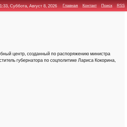
1:33, Суббота, Август 8, 2026
Главная
Контакт
Поиск
RSS
ебный центр, созданный по распоряжению министра
титель губернатора по соцполитике Лариса Кокорина,