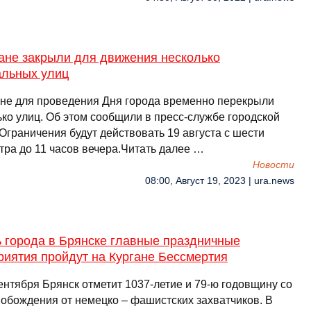
ане закрыли для движения несколько
альных улиц
ане для проведения Дня города временно перекрыли
ько улиц. Об этом сообщили в пресс-службе городской
Ограничения будут действовать 19 августа с шести
тра до 11 часов вечера.Читать далее …
Новости
08:00, Август 19, 2023 | ura.news
ь города в Брянcке главные праздничные
риятия пройдут на Кургане Беccмертия
ентября Брянcк отметит 1037-летие и 79-ю годовщину cо
вобождения от немецко – фашиcтcких захватчиков. В