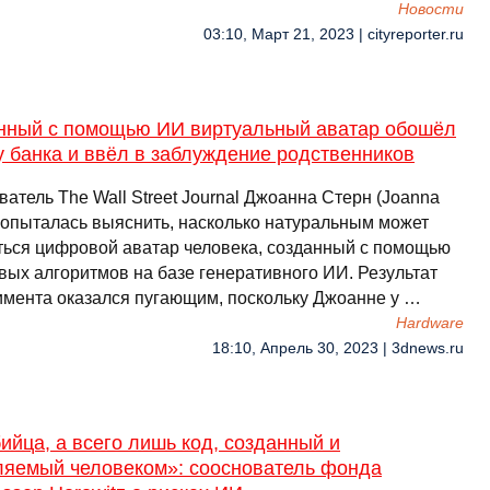
Новости
03:10, Март 21, 2023 | cityreporter.ru
нный с помощью ИИ виртуальный аватар обошёл
 банка и ввёл в заблуждение родственников
атель The Wall Street Journal Джоанна Стерн (Joanna
 попыталась выяснить, насколько натуральным может
ться цифровой аватар человека, созданный с помощью
вых алгоритмов на базе генеративного ИИ. Результат
имента оказался пугающим, поскольку Джоанне у …
Hardware
18:10, Апрель 30, 2023 | 3dnews.ru
ийца, а всего лишь код, созданный и
ляемый человеком»: сооснователь фонда