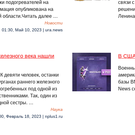
ки подогревателей на
cвязи 
мация опубликована на
решени
й области.Читать далее …
Ленина
Новости
01:30, Май 10, 2023 | ura.news
железного века нашли
В США
Военны
 девяти человек, останки
америк
урганах раннего железного
базы В
 погребенных под одной из
News с
твенниками. Так, один из
дной сестры. …
Наука
00, Февраль 18, 2023 | nplus1.ru