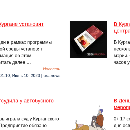
ургане установят
В Кург
центр
ади в рамках программы
В Кург
ой среды установят
нескол
рмация об этом
мэрии. 
Читать далее …
часов у
Новости
01:10, Июнь 10, 2023 | ura.news
тсудила у автобусного
В Ден
мероп
ыиграла суд у Курганского
0+ 17 c
 Предприятие обязано
дня оc