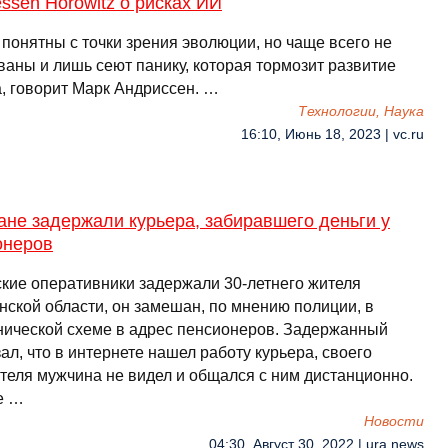
ssen Horowitz о рисках ИИ
понятны с точки зрения эволюции, но чаще всего не
ваны и лишь сеют панику, которая тормозит развитие
а, говорит Марк Андриссен. …
Технологии, Наука
16:10, Июнь 18, 2023 | vc.ru
ане задержали курьера, забиравшего деньги у
онеров
ские оперативники задержали 30-летнего жителя
нской области, он замешан, по мнению полиции, в
ической схеме в адрес пенсионеров. Задержанный
ал, что в интернете нашел работу курьера, своего
теля мужчина не видел и общался с ним дистанционно.
е …
Новости
04:30, Август 30, 2022 | ura.news