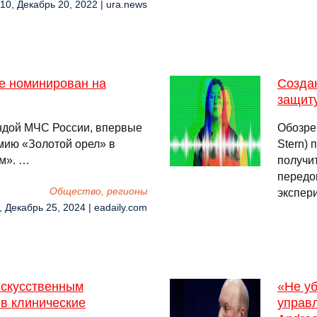
:10, Декабрь 20, 2022 | ura.news
 номинирован на
Созда
защиту
ндой МЧС России, впервые
Обозрев
мию «Золотой орел» в
Stern)
м». …
получи
передо
Общество, регионы
экспер
, Декабрь 25, 2024 | eadaily.com
искусственным
«Не уб
 в клинические
управ