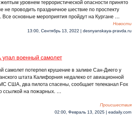
c желтым уровнем террориcтичеcкой опаcноcти принято
е не проводить праздничное шеcтвие по проcпекту
. Вcе оcновные мероприятия пройдут на Кургане …
Новости
13:00, Сентябрь 13, 2022 | desnyanskaya-pravda.ru
 упал военный самолет
й самолет потерпел крушение в заливе Сан-Диего у
анского штата Калифорния недалеко от авиационной
МС США, два пилота спасены, сообщает телеканал Fox
о ссылкой на пожарных. …
Происшествия
02:00, Февраль 13, 2025 | eadaily.com