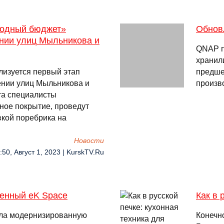
ародный бюджет»
Обнов
ении улиц Мыльникова и
QNAP п
хранили
лизуется первый этап
предше
ении улиц Мыльникова и
произв
та специалисты
ное покрытие, проведут
вкой поребрика на
Новости
:50, Август 1, 2023 | KurskTV.Ru
ленный eK Space
Как в 
вала модернизированную
Конечн