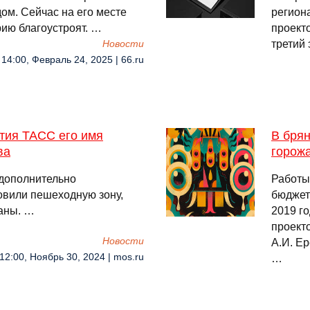
ом. Сейчас на его месте
регион
ию благоустроят. …
проект
третий 
Новости
14:00, Февраль 24, 2025 | 66.ru
етия ТАСС его имя
В бря
ва
горож
 дополнительно
Работы
овили пешеходную зону,
бюджет
аны. …
2019 го
проект
Новости
А.И. Ер
12:00, Ноябрь 30, 2024 | mos.ru
…