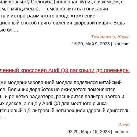
или «ерлы» у Сологуба («пшенная кутья, с изюмцем, с
ем, с миндалем»), — смешно читать в описании
ств и их программ что-то вроде «томление —
ционный способ приготовления здоровой пищи». Ведь
ые бл …
Технологии, Наука
16:20, Май 9, 2023 | ixbt.com
ленный кроссовер Audi Q3 раскрыли до премьеры
ми модернизированной модели поделился китайский
me. Больших доработок не ожидается: поменяются
ы и решётка радиатора, расширится палитра цветов и
х дисков, а ещё у Audi Q3 для местного рынка
тся новый 1,5-литровый четырёхцилиндровый двигатель
с …
Авто
02:20, Март 19, 2023 | motor.ru