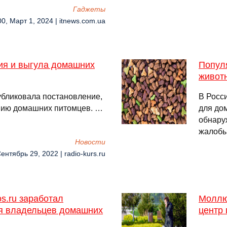
Гаджеты
00, Март 1, 2024 | itnews.com.ua
ия и выгула домашних
Попул
животн
убликовала постановление,
В Росс
нию домашних питомцев. …
для до
обнару
жалобы
Новости
ентябрь 29, 2022 | radio-kurs.ru
s.ru заработал
Моллюс
я владельцев домашних
центр