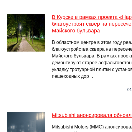
В Курске в рамках проекта «Н
благоустроят сквер на пересеч
Майского бульвара
В областном центре в этом году реа
благоустройства сквера на пересеч
Майского бульвара. В рамках проек
демонтируют старое асфальтобетон
укладку тротуарной плитки с устано
пешеходных дор …
01
Mitsubishi анонсировала обнов
Mitsubishi Motors (MMC) анонсиро