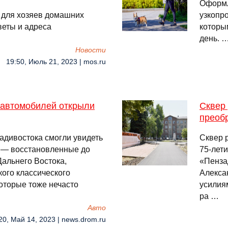
Оформл
 для хозяев домашних
узкопр
веты и адреса
которы
день. 
Новости
19:50, Июль 21, 2023 | mos.ru
 автомобилей открыли
Сквер
преобр
ладивостока смогли увидеть
Сквер 
 — восстановленные до
75-лет
Дальнего Востока,
«Пенза
ого классического
Алекса
оторые тоже нечасто
усилия
ра …
Авто
20, Май 14, 2023 | news.drom.ru