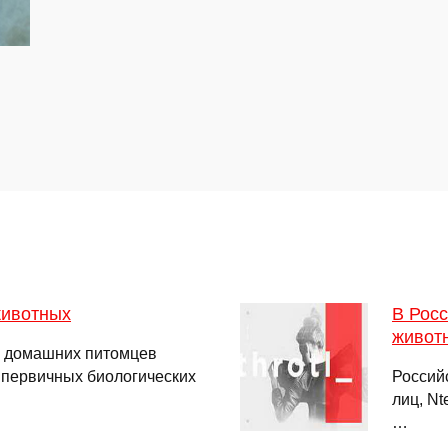
животных
В Росс
живот
у домашних питомцев
 первичных биологических
Россий
лиц, N
…