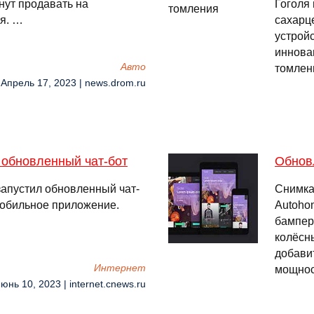
нут продавать на
Гоголя 
ая. …
сахарц
устрой
иннова
Авто
томлен
 Апрель 17, 2023 | news.drom.ru
 обновленный чат-бот
Обнов
запустил обновленный чат-
Снимка
 мобильное приложение.
Autoho
бампер
колёсны
добави
Интернет
мощно
юнь 10, 2023 | internet.cnews.ru