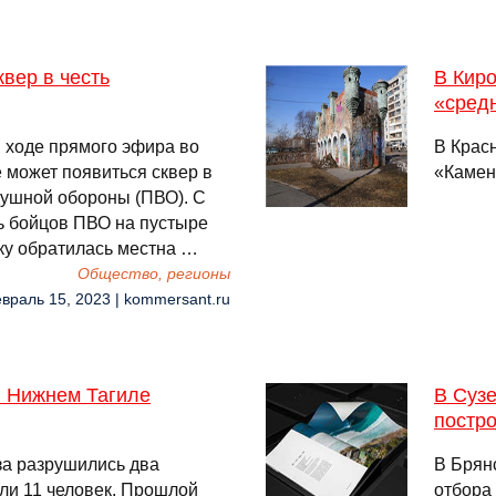
вер в честь
В Кир
«сред
 ходе прямого эфира во
В Крас
е может появиться сквер в
«Камен
ушной обороны (ПВО). С
ь бойцов ПВО на пустыре
ку обратилась местна …
Общество, регионы
евраль 15, 2023 | kommersant.ru
в Нижнем Тагиле
В Сузе
постр
аза разрушились два
В Брян
ли 11 человек. Прошлой
отбора