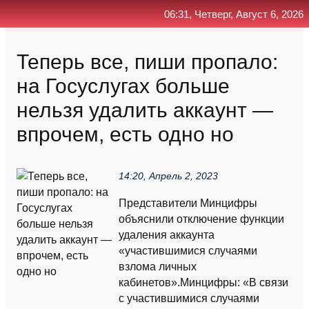
06:31, Четверг, Август 6, 2026
Главная
Контакт
Поиск
RSS
Теперь все, пиши пропало:
на Госуслугах больше
нельзя удалить аккаунт —
впрочем, есть одно но
14:20, Апрель 2, 2023
Представители Минцифры
объяснили отключение функции
удаления аккаунта
«участившимися случаями
взлома личных
кабинетов».Минцифры: «В связи
с участившимися случаями