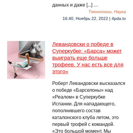
данных и даже [...] …
Технологии, Наука
16:40, Ноябрь 22, 2022 | 4pda.to
Левандовски о победе в
Суперкубке: «Барса» может
выиграть еще больше
трофеев. У нас есть все для
этого»
Роберт Левандовски высказался
о победе «Барселоны» над
«Реалом» в Суперкубке
Испании. Для нападающего,
пополнившего состав
каталонского клуба летом, это
первый трофей с командой.
«Это большой момент. Мы