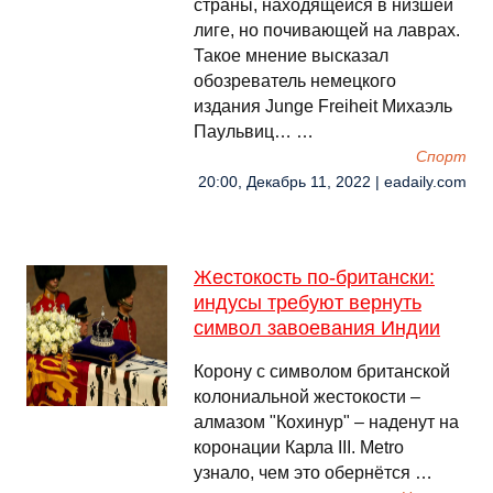
страны, находящейся в низшей
лиге, но почивающей на лаврах.
Такое мнение высказал
обозреватель немецкого
издания Junge Freiheit Михаэль
Паульвиц… …
Спорт
20:00, Декабрь 11, 2022 | eadaily.com
Жестокость по-британски:
индусы требуют вернуть
символ завоевания Индии
Корону с символом британской
колониальной жестокости –
алмазом "Кохинур" – наденут на
коронации Карла III. Metro
узнало, чем это обернётся …