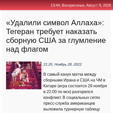
13:44, Воскресенье, Август 9, 2026
Главная
Контакт
Поиск
RSS
«Удалили символ Аллаха»:
Тегеран требует наказать
сборную США за глумление
над флагом
21:20, Ноябрь 28, 2022
В самый канун матча между
сборными Ирана и США на ЧМ в
Катаре (игра состоится 29 ноября
в 22.00 по мск) разгорелся
конфликт. В социальных сетях
пресс-служба американцев
выложила турнирную таблицу