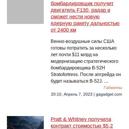
бомбардировщик получит
двигатель F130, радар и
сможет нести новую
ядерную ракету дальностью
от 2400 км
Венно-воздушные силы США
готовы потратить за несколько
лет почти $11 млрд на
модернизацию стратегического
бомбардировщика B-52H
Stratofortress. После апгрейда он
будет называться B-52J. …
Гаджеты
20:10, Апрель 7, 2023 | gagadget.com
Pratt & Whitney получила
контракт стоимостью $5,2