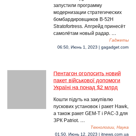
запустили программу
модернизации стратегических
бомбардировщиков B-52H
Stratofortress. Апгрейд принесёт
самолётам новый радар. …
Гаджеты
06:50, Июнь 1, 2023 | gagadget.com
Пентагон оголосить новий
пакет військової допомоги
Україні на понад $2 млрд
Кошти підуть на закупівлю
пускових установок і ракет Hawk,
а також ракет GEM-T і PAC-3 для
ЗРК Patriot. …
Технологии, Наука
01:50, Июнь 12, 2023 | itnews.com.ua