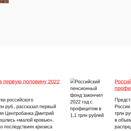
за первую половину 2022
Россий
профиц
тки российского
Предст
лн руб., рассказал первый
России
ия Центробанка Дмитрий
трлн р
бошлись «малой кровью».
в объем
о последствиях кризиса
распре