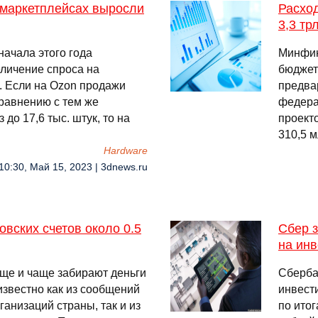
 маркетплейсах выросли
Расход
3,3 тр
начала этого года
Минфин
личение спроса на
бюджет
. Если на Ozon продажи
предва
сравнению с тем же
федера
 до 17,6 тыс. штук, то на
проекто
310,5 м
Hardware
10:30, Май 15, 2023 | 3dnews.ru
вских счетов около 0.5
Сбер з
на ин
ще и чаще забирают деньги
Сберба
 известно как из сообщений
инвест
анизаций страны, так и из
по итог