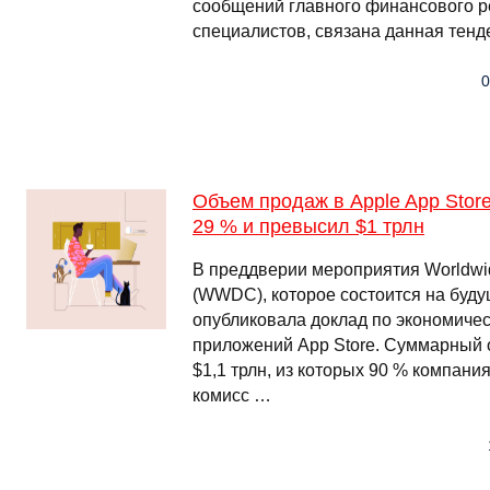
сообщений главного финансового р
специалистов, связана данная тенд
0
Объем продаж в Apple App Store
29 % и превысил $1 трлн
В преддверии мероприятия Worldwid
(WWDC), которое состоится на буду
опубликовала доклад по экономиче
приложений App Store. Суммарный 
$1,1 трлн, из которых 90 % компан
комисс …