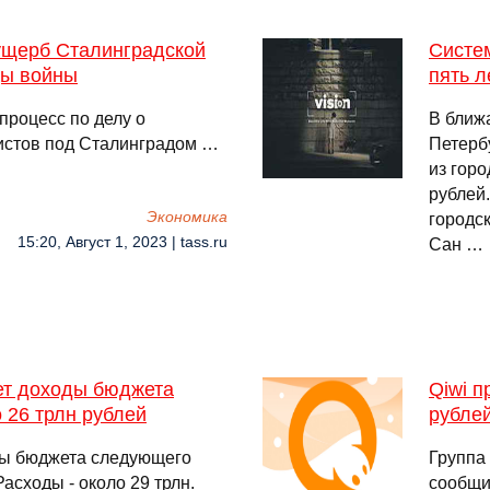
ущерб Сталинградской
Систе
ды войны
пять л
процесс по делу о
В ближ
истов под Сталинградом …
Петерб
из горо
рублей
Экономика
городс
15:20, Август 1, 2023 | tass.ru
Сан …
ет доходы бюджета
Qiwi п
 26 трлн рублей
рубле
ды бюджета следующего
Группа 
Расходы - около 29 трлн.
сообщи