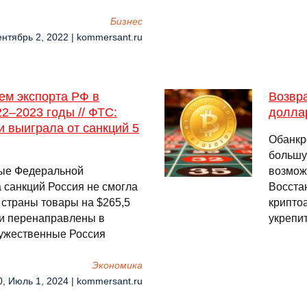
Бизнес
ентябрь 2, 2022 | kommersant.ru
ем экспорта РФ в
Возвр
2–2023 годы // ФТС:
доллар
и выиграла от санкций 5
Обанкр
большу
ные Федеральной
возмож
а санкций Россия не смогла
Восста
 страны товары на $265,5
крипто
ыли перенаправлены в
укрепи
ружественные Россия
Экономика
0, Июль 1, 2024 | kommersant.ru