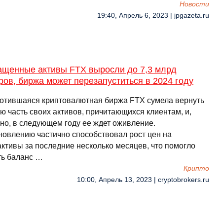
Новости
19:40, Апрель 6, 2023 | jpgazeta.ru
ащенные активы FTX выросли до 7,3 млрд
ов, биржа может перезапуститься в 2024 году
отившаяся криптовалютная биржа FTX сумела вернуть
ю часть своих активов, причитающихся клиентам, и,
но, в следующем году ее ждет оживление.
новлению частично способствовал рост цен на
активы за последние несколько месяцев, что помогло
ть баланс …
Крипто
10:00, Апрель 13, 2023 | cryptobrokers.ru