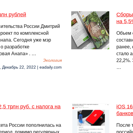
рлн рублей
Сборы
на 5,
ительства России Дмитрий
роект по комплексной
Объем 
напа. Сегодня уже мэр
состави
о разработке
ранее,
Новая Анапа» . …
стало 
22,2%.
Экология
…
, Декабрь 22, 2022 | eadaily.com
5 трлн руб. с налога на
iOS 16
банков
ета России пополнилась на
После т
 период, помимо регулярных
российс