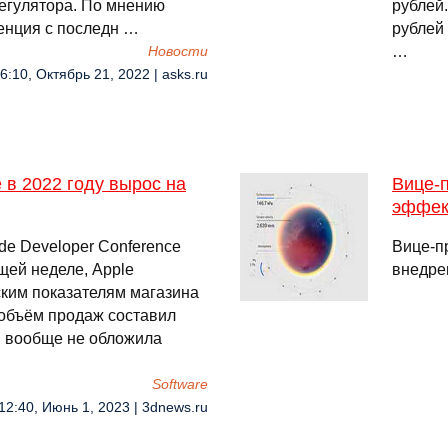
егулятора. По мнению
рублей.
енция с последн …
рублей
…
Новости
6:10, Октябрь 21, 2022 | asks.ru
 в 2022 году вырос на
Вице-
эффек
e Developer Conference
Вице-п
щей неделе, Apple
внедре
ским показателям магазина
объём продаж составил
ия вообще не обложила
Software
12:40, Июнь 1, 2023 | 3dnews.ru