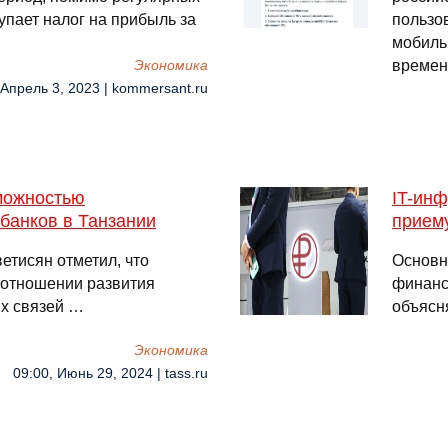
упает налог на прибыль за
пользов
мобильн
времен
Экономика
 Апрель 3, 2023 | kommersant.ru
можностью
IT-инф
 банков в Танзании
прием
етисян отметил, что
Основн
 отношении развития
финанс
их связей …
объясн
Экономика
09:00, Июнь 29, 2024 | tass.ru