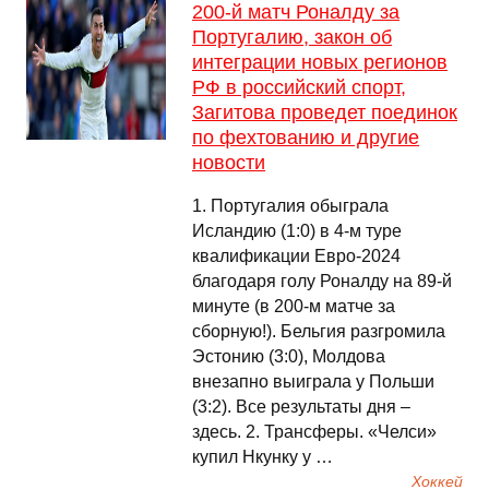
200-й матч Роналду за
Португалию, закон об
интеграции новых регионов
РФ в российский спорт,
Загитова проведет поединок
по фехтованию и другие
новости
1. Португалия обыграла
Исландию (1:0) в 4-м туре
квалификации Евро-2024
благодаря голу Роналду на 89-й
минуте (в 200-м матче за
сборную!). Бельгия разгромила
Эстонию (3:0), Молдова
внезапно выиграла у Польши
(3:2). Все результаты дня –
здесь. 2. Трансферы. «Челси»
купил Нкунку у …
Хоккей