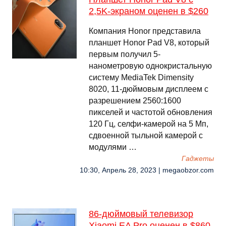
2,5K-экраном оценен в $260
Компания Honor представила
планшет Honor Pad V8, который
первым получил 5-
нанометровую однокристальную
систему MediaTek Dimensity
8020, 11-дюймовым дисплеем с
разрешением 2560:1600
пикселей и частотой обновления
120 Гц, селфи-камерой на 5 Мп,
сдвоенной тыльной камерой с
модулями …
Гаджеты
10:30, Апрель 28, 2023 | megaobzor.com
86-дюймовый телевизор
Xiaomi EA Pro оценен в $860