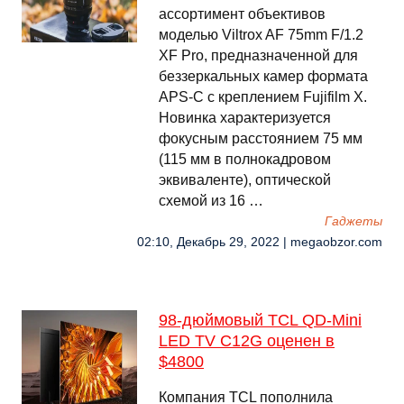
ассортимент объективов
моделью Viltrox AF 75mm F/1.2
XF Pro, предназначенной для
беззеркальных камер формата
APS-C с креплением Fujifilm X.
Новинка характеризуется
фокусным расстоянием 75 мм
(115 мм в полнокадровом
эквиваленте), оптической
схемой из 16 …
Гаджеты
02:10, Декабрь 29, 2022 | megaobzor.com
98-дюймовый TCL QD-Mini
LED TV C12G оценен в
$4800
Компания TCL пополнила