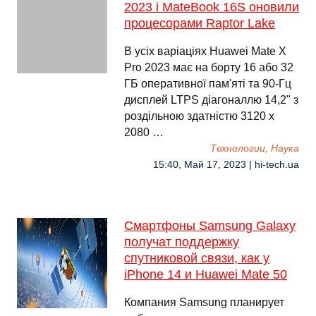
2023 і MateBook 16S оновили
процесорами Raptor Lake
В усіх варіаціях Huawei Mate X
Pro 2023 має на борту 16 або 32
ГБ оперативної пам'яті та 90-Гц
дисплей LTPS діагоналлю 14,2" з
роздільною здатністю 3120 x
2080 …
Технологии, Наука
15:40, Май 17, 2023 | hi-tech.ua
Смартфоны Samsung Galaxy
получат поддержку
спутниковой связи, как у
iPhone 14 и Huawei Mate 50
Компания Samsung планирует