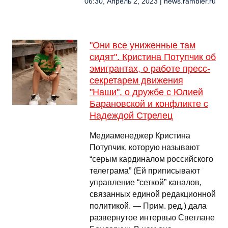
06:30, Апрель 2, 2023 | news.rambler.ru
"Они все униженные там
сидят". Кристина Потупчик об
эмигрантах, о работе пресс-
секретарем движения
"Наши", о дружбе с Юлией
Барановской и конфликте с
Надеждой Стрелец
Медиаменеджер Кристина
Потупчик, которую называют
“серым кардиналом российского
телеграма” (Ей приписывают
управление “сеткой” каналов,
связанных единой редакционной
политикой. — Прим. ред.) дала
развернутое интервью Светлане