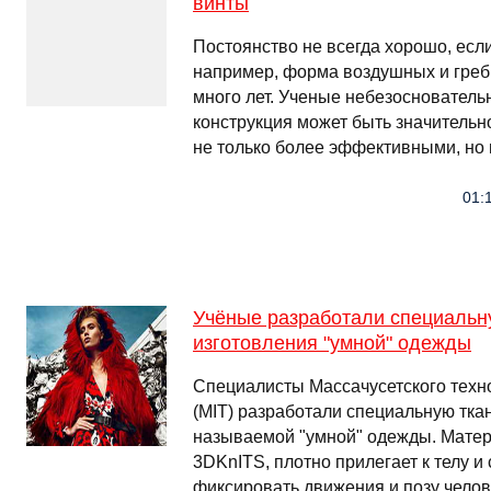
винты
Постоянство не всегда хорошо, если 
например, форма воздушных и греб
много лет. Ученые небезосновательн
конструкция может быть значительн
не только более эффективными, н
01:1
Учёные разработали специальн
изготовления "умной" одежды
Специалисты Массачусетского техно
(MIT) разработали специальную ткан
называемой "умной" одежды. Матер
3DKnITS, плотно прилегает к телу и
фиксировать движения и позу челов