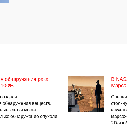
ля обнаружения рака
В NAS
о 100%
Марса
 создали
Специа
я обнаружения веществ,
столкн
ые клетки мозга.
изучен
лько обнаружение опухоли,
марсох
2D-изо