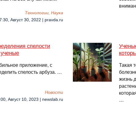
внима
Технологии, Наука
7:30, Август 30, 2022 | pravda.ru
еделения спелости
Учены
 ученые
которы
бильное приложение, с
Такая 
делить спелость арбуза. …
болезне
жизнь 
растен
Новости
котора
:00, Август 10, 2023 | newslab.ru
…