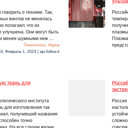
ультр
говорить о технике. Так,
Россий
ных винтов не менялась
темпер
о полагают, что их
получе
о улучшена. Они могут быть
плазмы
о и менее шумными неж …
Плазма
предст
Технологии, Наука
0, Февраль 1, 2023 | api.follow.it
ую ткань для
Росси
экстр
логического института
Россия
ь для изготовления так
настоль
иал, получивший название
устойч
 способен точно
сложно
ека. На все случаи жизни
совсем.