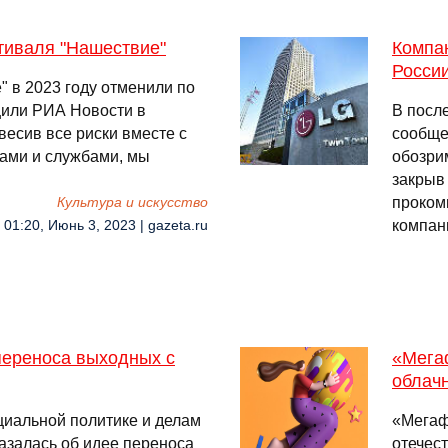
тиваля "Нашествие"
Компан
Росси
 в 2023 году отменили по
щили РИА Новости в
В посл
весив все риски вместе с
сообще
ами и службами, мы
обозри
закрыв
проком
Культура и искусство
компан
01:20, Июнь 3, 2023 | gazeta.ru
переноса выходных с
«Мега
облач
оциальной политике и делам
«Мегаф
азалась об идее переноса
отечес