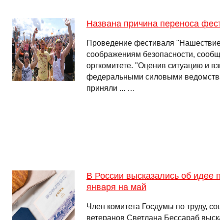
Названа причина переноса фес
Проведение фестиваля "Нашествие"
соображениям безопасности, сооб
оргкомитете. "Оценив ситуацию и вз
федеральными силовыми ведомств
приняли ... …
В России высказались об идее 
января на май
Член комитета Госдумы по труду, с
ветеранов Светлана Бессараб выск