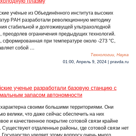
ахолодную плазму
ские учёные из Объединённого института высоких
атур РАН разработали революционную методику
ния стабильной и долгоживущей ультрахолодной
, преодолев ограничения предыдущих технологий.
, сформированная при температуре около -273 °C,
авляет собой …
Технологии, Наука
01:00, Апрель 9, 2024 | pravda.ru
йские ученые разработали базовую станцию с
емальным запасом автономности
 характерна своими большими территориями. Они
ко велики, что даже сейчас обеспечить на них
ивое и качественное покрытие сотовой связи крайне
. Существуют отдаленные районы, где сотовой связи нет
 Государство уделяет этому вопросу очень много