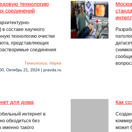
редовую технологию
Моско
ых соединений
станда
интел
архитектурно-
 в составе научного
Разраб
нную технологию очистки
патоло
зота, представляющих
датасе
дорастворимые соединения
снимко
сообщи
вопрос
Технологии, Наука
00, Октябрь 21, 2024 | pravda.ru
рнет для дома
Как со
мобильный интернет в
Создан
но обходиться без
коммер
 именно такого
может 