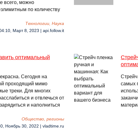
е всего, можно
безлимитным по количеству
Технологии, Наука
04:10, Март 8, 2023 | api.follow.it
тавить оптимальный
Стрейч
оптим
рекрасна. Сегодня на
Стрейч 
рой проходящий мимо
самых 
ые треки. Для многих
использ
асслабиться и отвлечься от
заканч
б зарядиться и наполниться
матери
Общество, регионы
0, Ноябрь 30, 2022 | vladtime.ru