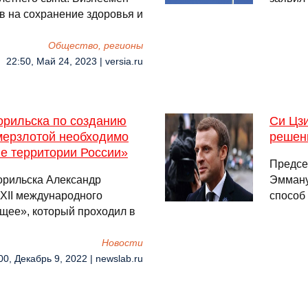
в на сохранение здоровья и
Общество, регионы
22:50, Май 24, 2023 | versia.ru
орильска по созданию
Си Цз
мерзлотой необходимо
решен
ие территории России»
Предсе
орильска Александр
Эмману
 XII международного
способ
щее», который проходил в
Новости
00, Декабрь 9, 2022 | newslab.ru