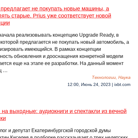
 предлагает не покупать новые машины, а
ять старые. Prius уже соответствует новой
пции
 начала реализовывать концепцию Upgrade Ready, в
 которой предлагается не покупать новый автомобиль, а
изировать имеющийся. В рамках концепции
ность обновления и дооснащения конкретной модели
ается еще на этапе ее разработки. На данный момент
ц …
Технологии, Наука
12:00, Июнь 24, 2023 | ixbt.com
на выходные: аудиокниги и спектакли из вечной
ики
лог и депутат Екатеринбургской городской думы
тин Киселев в подборке рассказывает о трех недетских