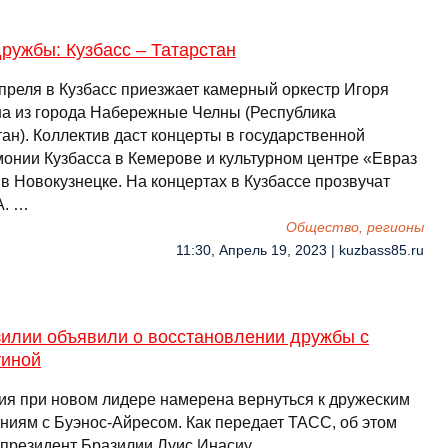
ружбы: Кузбасс – Татарстан
апреля в Кузбасс приезжает камерный оркестр Игоря
а из города Набережные Челны (Республика
ан). Коллектив даст концерты в государственной
онии Кузбасса в Кемерове и культурном центре «Евраз
в Новокузнецке. На концертах в Кузбассе прозвучат
А. …
Общество, регионы
11:30, Апрель 19, 2023 | kuzbass85.ru
зилии объявили о восстановлении дружбы с
тиной
ия при новом лидере намерена вернуться к дружеским
ниям с Буэнос-Айресом. Как передает ТАСС, об этом
 президент Бразилии Луис Инасиу... …