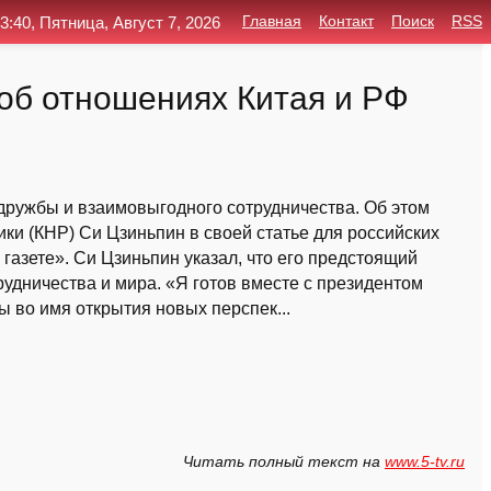
3:40, Пятница, Август 7, 2026
Главная
Контакт
Поиск
RSS
об отношениях Китая и РФ
дружбы и взаимовыгодного сотрудничества. Об этом
ки (КНР) Си Цзиньпин в своей статье для российских
азете». Си Цзиньпин указал, что его предстоящий
рудничества и мира. «Я готов вместе с президентом
во имя открытия новых перспек...
Читать полный текст на
www.5-tv.ru