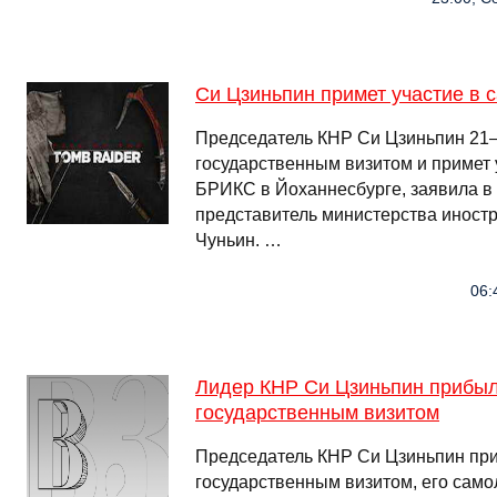
Си Цзиньпин примет участие в
Председатель КНР Си Цзиньпин 21—
государственным визитом и примет 
БРИКС в Йоханнесбурге, заявила в
представитель министерства иност
Чуньин. …
06:
Лидер КНР Си Цзиньпин прибыл
государственным визитом
Председатель КНР Си Цзиньпин при
государственным визитом, его само