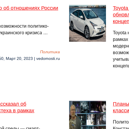
ю об отношениях России
Toyota
обновл
конце
 возможности политико-
украинского кризиса …
Toyota
рамках
модерн
Политика
возмож
50, Март 20, 2023 | vedomosti.ru
учитыв
концеп
ссказал об
Планы 
теха в рамках
класс
Полито
ой среды — смарт-
Констан