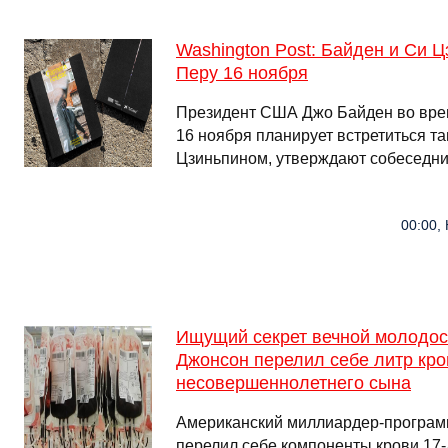
Washington Post: Байден и Си Ц
Перу 16 ноября
Президент США Джо Байден во врем
16 ноября планирует встретиться т
Цзиньпином, утверждают собеседник
00:00, 
Ищущий секрет вечной молодо
Джонсон перелил себе литр кро
несовершеннолетнего сына
Американский миллиардер-програм
перелил себе компоненты крови 17-