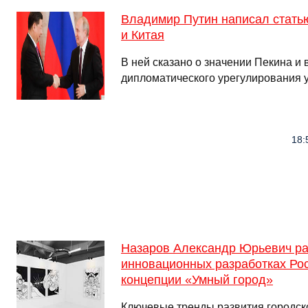
Владимир Путин написал стать
и Китая
В ней сказано о значении Пекина и
дипломатического урегулирования 
18:
Назаров Александр Юрьевич ра
инновационных разработках Рос
концепции «Умный город»
Ключевые тренды развития городск