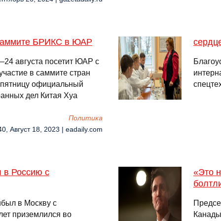
 саммите БРИКС в ЮАР
сердц
24 августа посетит ЮАР с
Благоу
участие в саммите стран
интерн
 пятницу официальный
спецте
ранных дел Китая Хуа
Политика
40, Август 18, 2023 | eadaily.com
 в Россию с
«Это н
болтл
был в Москву с
Предсе
лет приземлился во
Канады