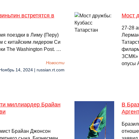
зиньпин встретятся в
Мост д
27-28 
я поездки в Лиму (Перу)
Лерман
ам с китайским лидером Си
Татарст
и The Washington Post. …
филарм
ЗСМК» 
Новости
опусы 
Ноябрь 14, 2024 | russian.rt.com
сти миллиардер Брайан
В Бра
ви
Арген
Бразил
мист Брайан Джонсон
отноше
летнего сына. Бизнесмен
заявил