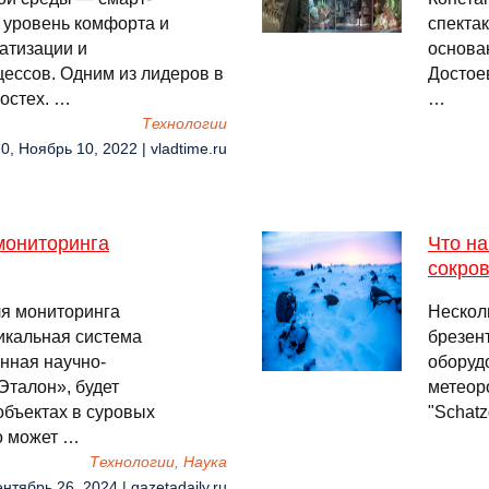
 уровень комфорта и
спектак
атизации и
основа
ессов. Одним из лидеров в
Достоев
остех. …
…
Технологии
0, Ноябрь 10, 2022 | vladtime.ru
мониторинга
Что на
сокро
ля мониторинга
Нескол
икальная система
брезен
анная научно-
оборудо
талон», будет
метеор
бъектах в суровых
"Schatz
о может …
Технологии, Наука
нтябрь 26, 2024 | gazetadaily.ru