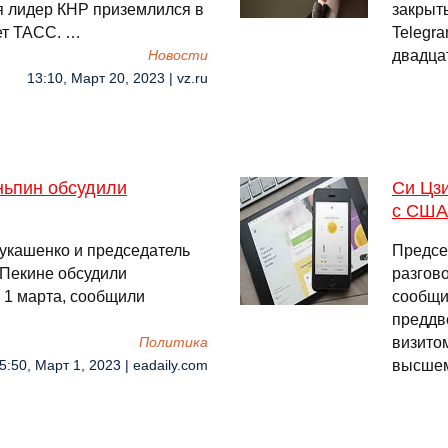
ся лидер КНР приземлился в
закрыт
ает ТАСС. …
Telegr
двадца
Новости
13:10, Март 20, 2023 | vz.ru
ньпин обсудили
Си Цзи
с США
укашенко и председатель
Предсе
 Пекине обсудили
разгов
, 1 марта, сообщили
сообщил
преддв
визито
Политика
высше
5:50, Март 1, 2023 | eadaily.com