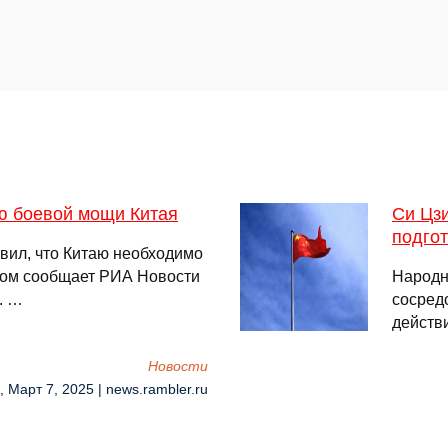
ю боевой мощи Китая
Си Цз
подгот
вил, что Китаю необходимо
том сообщает РИА Новости
Народн
. …
сосред
действ
Новости
, Март 7, 2025 | news.rambler.ru