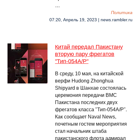
…
Политика
07:20, Апрель 19, 2023 | news.rambler.ru
Китай передал Пакистану
вторую пару фрегатов
"Тип-054A/P"
В среду, 10 мая, на китайской
верфи Hudong Zhonghua
Shipyard в Шанхае состоялась
церемония передачи ВМС
Пакистана последних двух
фрегатов класса "Тип-054A/P".
Как сообщает Naval News,
почетным гостем мероприятия
стал начальник штаба
пакистанского флота адмирал