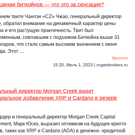
шении биткойнов — что это за сенсация?
внем твите Чанпэн «CZ» Чжао, генеральный директор
e, обратил внимание на динамичный характер цены
а и его растущую практичность. Твит был
еменным, совпавшим с подъемом Биткойна выше 31
лларов, что стало самым высоким значением с июня
да. Этот …
Крипто
15:20, Июль 1, 2023 | cryptobrokers.ru
альный директор Morgan Creek видит
циальное добавление XRP и Cardano в резерв
рдер и генеральный директор Morgan Creek Capital
ment, Марк Юско, выразил оптимизм на будущее крипто
в, таких как XRP и Cardano (ADA) в денежно -кредитной