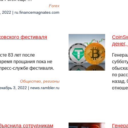
Forex
, 2022 | ru.financemagnates.com
ховского фестиваля
CoinSw
денег,
сте 83 лет после
Генера
 время прощания пока не
суббот
пресс-службе фестиваля.
обыска
по рас
назад. 
Общество, регионы
отноше
екабрь 3, 2022 | news.rambler.ru
объяснила сотрудникам
Генер