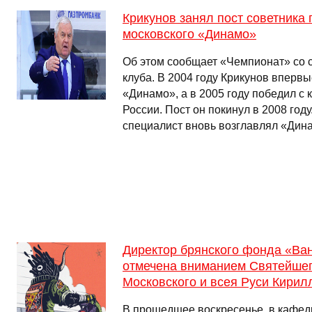
Крикунов занял пост советника
московского «Динамо»
Об этом сообщает «Чемпионат» со 
клуба. В 2004 году Крикунов вперв
«Динамо», а в 2005 году победил с
России. Пост он покинул в 2008 году
специалист вновь возглавлял «Дина
Директор брянского фонда «Ва
отмечена вниманием Святейше
Московского и всея Руси Кирил
В прошедшее воскресенье, в кафед