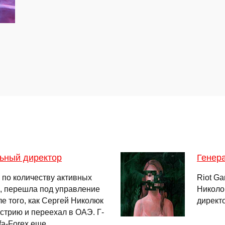
ьный директор
Генера
 по количеству активных
Riot Ga
, перешла под управление
Николо 
е того, как Сергей Николюк
директ
стрию и переехал в ОАЭ. Г-
fa-Forex еще …