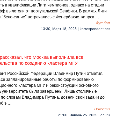
уть в квалификации Лиги чемпионов, однако на стадии
фф вылетели от португальской Бенфики. В рамках Лиги
 "бело-синие" встречались с Фенербахче, кипрск …
Футбол
13:30, Март 18, 2023 | korrespondent.net
рассказал, что Москва выполнила все
тельства по созданию кластера МГУ
ент Российской Федерации Владимир Путин отметил,
 все запланированные работы по формированию
ционного кластера МГУ и реконструкции основного
а университета были завершены. Лишь столичные
, по словам Владимира Путина, довели свои задачи до
об э …
Новости
21:00, Январь 25, 2025 | dni.ru