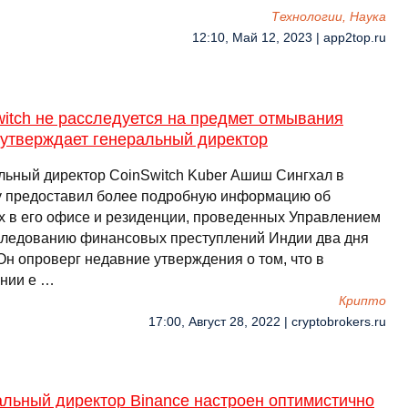
Технологии, Наука
12:10, Май 12, 2023 | app2top.ru
itch не расследуется на предмет отмывания
 утверждает генеральный директор
льный директор CoinSwitch Kuber Ашиш Сингхал в
у предоставил более подробную информацию об
х в его офисе и резиденции, проведенных Управлением
следованию финансовых преступлений Индии два дня
Он опроверг недавние утверждения о том, что в
нии е …
Крипто
17:00, Август 28, 2022 | cryptobrokers.ru
альный директор Binance настроен оптимистично