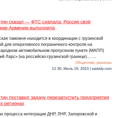
тин сказал — ФТС сделала: Россия своë
ние Армении выполнила
ская таможня находится в координации с грузинской
ой для оперативного пограничного контроля на
ародном автомобильном пропускном пункте (МАПП)
ий Ларс» (на российско-грузинской границе)… …
Общество, регионы
12:30, Июль 19, 2023 | eadaily.com
тин поставил задачу перезапустить предприятия
х регионах
ах процесса интеграции ДНР, ЛНР, Запорожской и