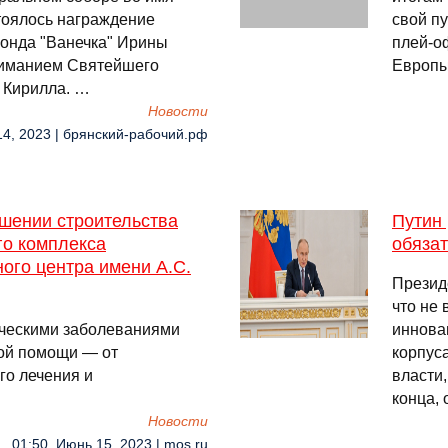
тоялось награждение
свой п
фонда "Ванечка" Ирины
плей-о
ниманием Святейшего
Европы
 Кирилла. …
Новости
14, 2023 | брянский-рабочий.рф
шении строительства
Путин 
го комплекса
обяза
ного центра имени А.С.
Презид
что не
ическими заболеваниями
иннова
кой помощи — от
корпус
го лечения и
власти
конца, 
Новости
01:50, Июнь 15, 2023 | mos.ru