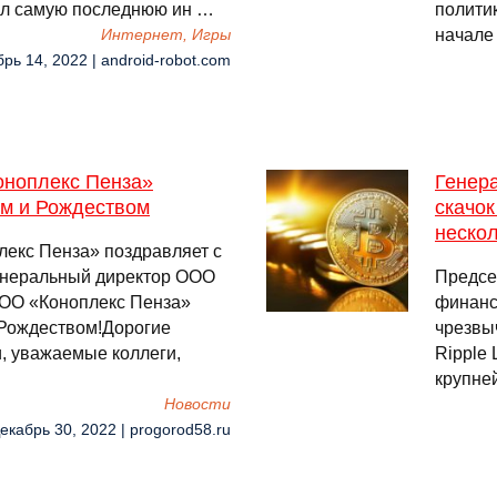
вал самую последнюю ин …
полити
начале 
Интернет, Игры
брь 14, 2022 | android-robot.com
оноплекс Пенза»
Генер
ом и Рождеством
скачок
неско
екс Пенза» поздравляет с
енеральный директор ООО
Предсе
ООО «Коноплекс Пенза»
финансо
 Рождеством!Дорогие
чрезвы
, уважаемые коллеги,
Ripple 
крупне
Новости
Декабрь 30, 2022 | progorod58.ru