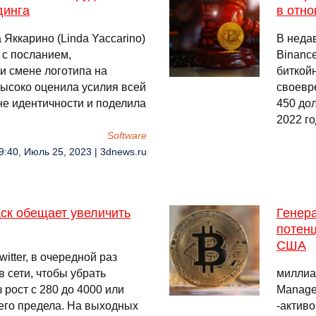
динга
в отно
 Яккарино (Linda Yaccarino)
В неда
 с посланием,
Binanc
и смене логотипа на
биткойн
высоко оценила усилия всей
своевр
не идентичности и поделила
450 до
2022 го
Software
9:40, Июль 25, 2023 | 3dnews.ru
ск обещает увеличить
Генер
потен
США
itter, в очередной раз
 сети, чтобы убрать
миллиа
 рост с 280 до 4000 или
Manage
его предела. На выходных
-активо