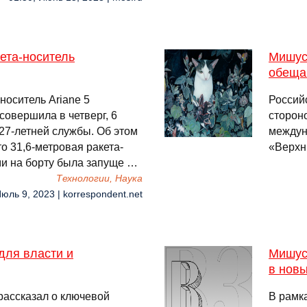
ета-носитель
Мишус
обеща
оситель Ariane 5
Россий
совершила в четверг, 6
сторон
 27-летней службы. Об этом
междун
о 31,6-метровая ракета-
«Верхн
ами на борту была запуще …
Технологии, Наука
Июль 9, 2023 | korrespondent.net
для власти и
Мишус
в новы
рассказал о ключевой
В рамк