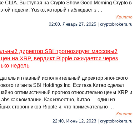
ке США. Выступая на Crypto Show Good Morning Crypto в
этой недели, Yusko, который наблюдает з …
Крипто
02:00, Январь 27, 2025 | cryptobrokers.ru
альный директор SBI прогнозирует массовый
 цен на XRP, вердикт Ripple ожидается через
лько недель
датель и главный исполнительный директор японского
вого гиганта SBI Holdings Inc. Ёситака Китао сделал
чайно оптимистичный прогноз относительно цены XRP и
Labs как компании. Как известно, Китао — один из
йших сторонников Ripple и, что примечательно …
Крипто
22:40, Июнь 12, 2023 | cryptobrokers.ru