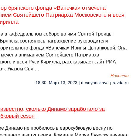
тор брянского фонда «Ванечка» отмечена
нием Святейшего Патриарха Московского и всея
Кирилла
та в кафедральном соборе во имя Святой Троицы
 Брянска состоялось награждение руководителя
ворительного фонда «Ванечка» Ирины Цыганковой. Она
тмечена вниманием Святейшего Патриарха
ского и всея Руси Кирилла, рассказывает сайт РИА
а». Указом Свя …
Новости
18:30, Март 13, 2023 | desnyanskaya-pravda.ru
известно, сколько Динамо заработало за
убковый сезон
ое Динамо не пробилось в еврокубковую весну по
 осеннего выступления. Команда Мирчи Луческу начинал