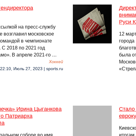
 гендиректора
Дирек
внима
Руси 
ссылкой на пресс-службу
ые возглавил московское
12 мар
 командой в чемпионате
города
. С 2018 по 2021 год
благот
мо». В апреле 2021-го …
была о
Москов
Хоккей
«Стрел
22:10, Июль 27, 2023 | sports.ru
нечка» Ирина Цыганкова
Стало 
го Патриарха
еврок
ла
Киевск
ральном соборе во имя
итогам