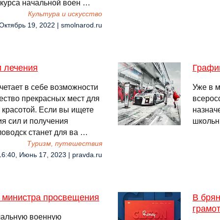
курса начальной воен …
Культура и искусство
 Октябрь 19, 2022 | smolnarod.ru
и лечения
Графи
четает в себе возможности
Уже в 
жество прекрасных мест для
всерос
красотой. Если вы ищете
назнач
я сил и получения
школьн
оводск станет для ва …
Туризм, путешествия
16:40, Июнь 17, 2023 | pravda.ru
е министра просвещения
В бря
грамо
чальную военную