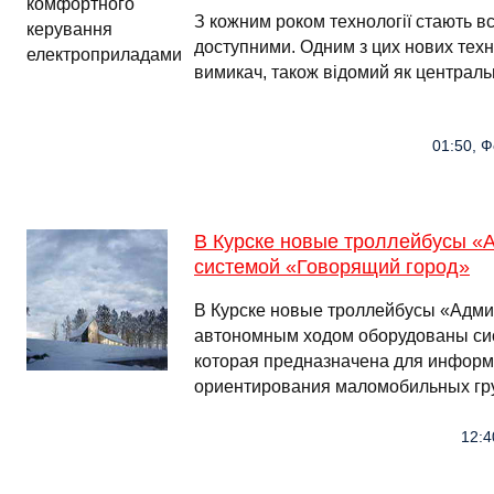
З кожним роком технології стають в
доступними. Одним з цих нових техн
вимикач, також відомий як централ
01:50, Ф
В Курске новые троллейбусы «
системой «Говорящий город»
В Курске новые троллейбусы «Адми
автономным ходом оборудованы си
которая предназначена для информ
ориентирования маломобильных гр
12:4