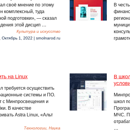
ал своё мнение по этому
В чест
он комплексный, туда
финанс
ой подготовки», — сказал
регион
едения этой дисцип …
муници
консул
Культура и искусство
грамот
, Октябрь 1, 2022 | smolnarod.ru
ть на Linux
В школ
услов
л требуется осуществить
рационные системы и ПО.
Минпро
т с Минпросвещения и
школ п
ки. В качестве
Програ
вать Astra Linux, «Альт
МЧС. П
отраба
…
Технологии, Наука