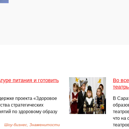
ьтуре питания и готовить
Во вс
театр
ддержке проекта «Здоровое
В Сара
ства стратегических
образо
нятий по здоровому образу
театро
что на
театров
Шоу-бизнес, Знаменитости