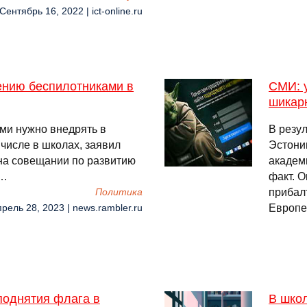
Сентябрь 16, 2022 | ict-online.ru
ению беспилотниками в
СМИ: у
шикар
ми нужно внедрять в
В резу
числе в школах, заявил
Эстони
на совещании по развитию
академ
 …
факт. О
прибал
Политика
Европе
прель 28, 2023 | news.rambler.ru
поднятия флага в
В школ