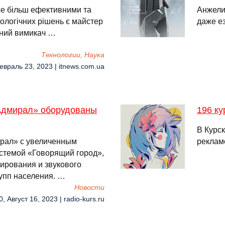
се більш ефективними та
Анжели
ологічних рішень є майстер
даже ез
ьний вимикач …
Технологии, Наука
евраль 23, 2023 | itnews.com.ua
Адмирал» оборудованы
196 ку
В Курс
рал» с увеличенным
реклам
стемой «Говорящий город»,
ирования и звукового
упп населения. …
Новости
0, Август 16, 2023 | radio-kurs.ru