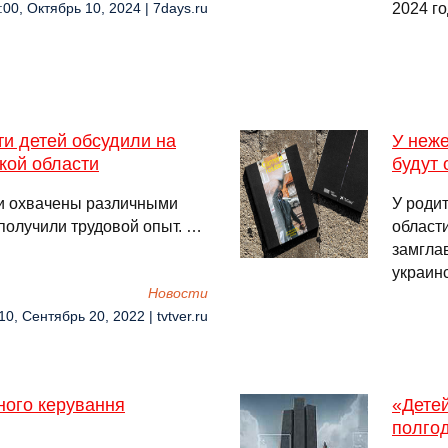
2024 г
:00, Октябрь 10, 2024 | 7days.ru
ти детей обсудили на
У неж
кой области
будут
ли охвачены различными
У роди
получили трудовой опыт. …
области
замгла
украин
Новости
10, Сентябрь 20, 2022 | tvtver.ru
ного керування
«Детей
полго