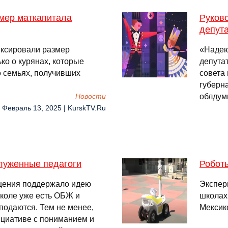
змер маткапитала
Руково
депут
ексировали размер
«Надею
ько о курянах, которые
депута
 о семьях, получивших
совета
губерна
облдум
Новости
, Февраль 13, 2025 | KurskTV.Ru
служенные педагоги
Робот
щения поддержало идею
Экспер
школе уже есть ОБЖ и
школах
подаются. Тем не менее,
Мексик
ициативе с пониманием и