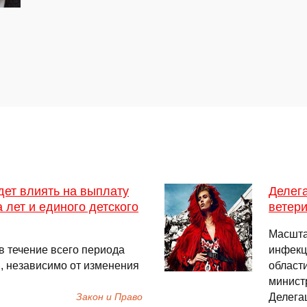
дет влиять на выплату
Делега
 лет и единого детского
ветер
Масшта
в течение всего периода
инфекц
, независимо от изменения
област
минист
Делега
Закон и Право