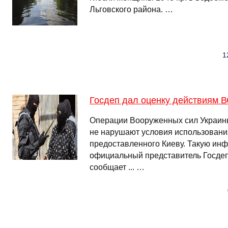
Льговского района. …
1
Госдеп дал оценку действиям В
Операции Вооруженных сил Украины
не нарушают условия использовани
предоставленного Киеву. Такую ин
официальный представитель Госде
сообщает ... …