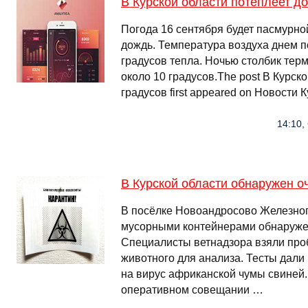
В Курской области потеплеет до
Погода 16 сентября будет пасмурно
дождь. Температура воздуха днем п
градусов тепла. Ночью столбик терм
около 10 градусов.The post В Курск
градусов first appeared on Новости 
14:10,
В Курской области обнаружен о
В посёлке Новоандросово Железног
мусорными контейнерами обнаружен
Специалисты ветнадзора взяли про
животного для анализа. Тесты дали
на вирус африканской чумы свиней.
оперативном совещании …