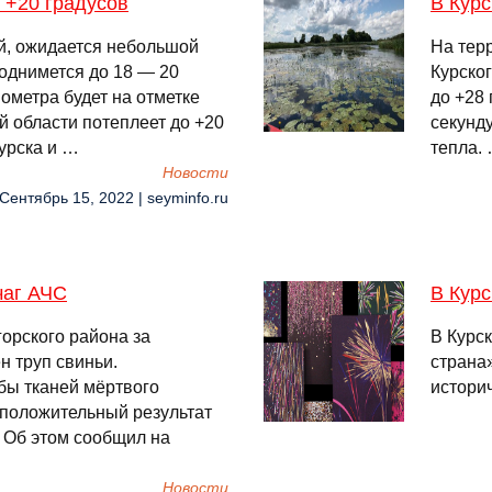
 +20 градусов
В Курс
й, ожидается небольшой
На тер
однимется до 18 — 20
Курског
ометра будет на отметке
до +28 
ой области потеплеет до +20
секунду
Курска и …
тепла.
Новости
 Сентябрь 15, 2022 | seyminfo.ru
чаг АЧС
В Курс
орского района за
В Курс
 труп свиньи.
страна
бы тканей мёртвого
истори
 положительный результат
 Об этом сообщил на
Новости