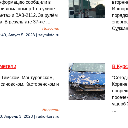
информацию сообщили в
вторни
зи дома номер 1 на улице
Информ
нта» и ВАЗ-2112. За рулём
порядка
. В результате 37-ле …
энерго
Суджан
Новости
:40, Август 5, 2023 | seyminfo.ru
 метели
В Курс
в Тимском, Мантуровском,
"Сегод
синовском, Касторенском и
Корене
повреж
посече
ущерб 
Новости
…
0, Апрель 3, 2023 | radio-kurs.ru