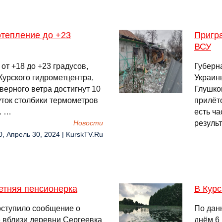
отепление до +23
Пригра
ВСУ
от +18 до +23 градусов,
Губерн
урского гидрометцентра,
Украин
ерного ветра достигнут 10
Глушко
уток столбики термометров
прилёт
. …
есть ч
резуль
Новости
0, Апрель 30, 2024 | KurskTV.Ru
летняя пенсионерка
В Курс
оступило сообщение о
По дан
е вблизи деревни Сергеевка
днём 6 