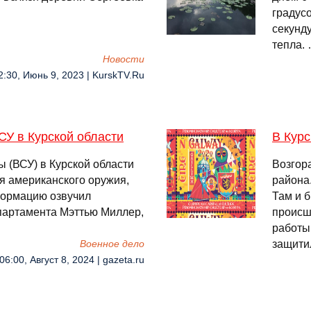
градусо
секунду
тепла.
Новости
2:30, Июнь 9, 2023 | KurskTV.Ru
СУ в Курской области
В Курс
 (ВСУ) в Курской области
Возгор
я американского оружия,
района
формацию озвучил
Там и 
партамента Мэттью Миллер,
происш
работы
защити
Военное дело
06:00, Август 8, 2024 | gazeta.ru