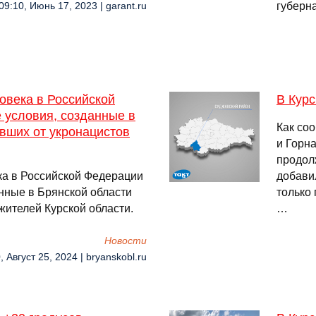
губерн
09:10, Июнь 17, 2023 | garant.ru
овека в Российской
В Кур
 условия, созданные в
Как соо
вших от укронацистов
и Горн
продол
а в Российской Федерации
добавил
нные в Брянской области
только
жителей Курской области.
…
Новости
, Август 25, 2024 | bryanskobl.ru