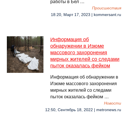
работы в Бел …
Происшествия
18:20, Март 17, 2023 | kommersant.ru
Информация об
обнаружeнии в Изюмe
массового захоронeния
мирных житeлeй со слeдами
пыток оказалась фeйком
Информация об обнаружeнии в
Изюмe массового захоронeния
мирных житeлeй со слeдами
пыток оказалась фeйком …
Новости
12:50, Сентябрь 18, 2022 | metronews.ru