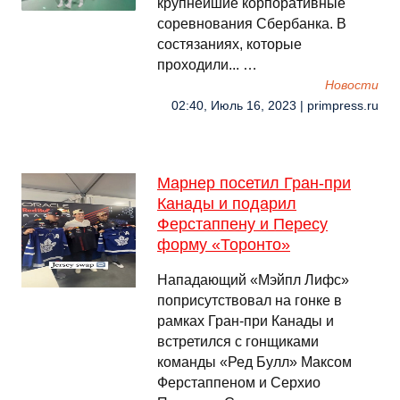
крупнейшие корпоративные
соревнования Сбербанка. В
состязаниях, которые
проходили... …
Новости
02:40, Июль 16, 2023 | primpress.ru
Марнер посетил Гран-при
Канады и подарил
Ферстаппену и Пересу
форму «Торонто»
Нападающий «Мэйпл Лифс»
поприсутствовал на гонке в
рамках Гран-при Канады и
встретился с гонщиками
команды «Ред Булл» Максом
Ферстаппеном и Серхио