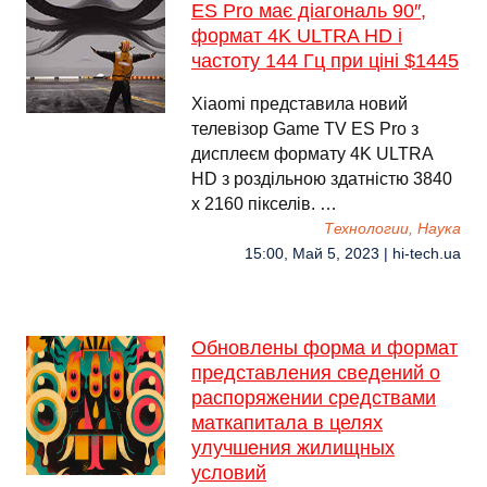
ES Pro має діагональ 90″,
формат 4K ULTRA HD і
частоту 144 Гц при ціні $1445
Xiaomi представила новий
телевізор Game TV ES Pro з
дисплеєм формату 4K ULTRA
HD з роздільною здатністю 3840
x 2160 пікселів. …
Технологии, Наука
15:00, Май 5, 2023 | hi-tech.ua
Обновлены форма и формат
представления сведений о
распоряжении средствами
маткапитала в целях
улучшения жилищных
условий