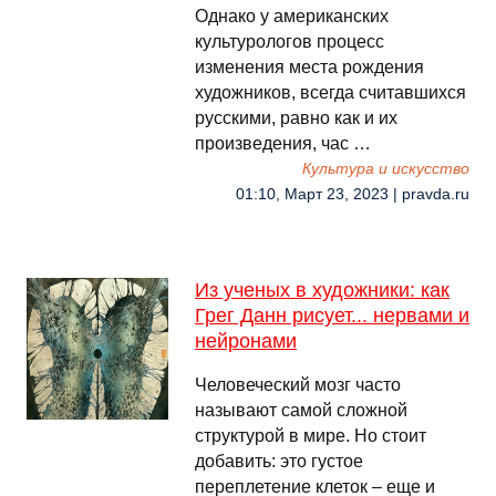
Однако у американских
культурологов процесс
изменения места рождения
художников, всегда считавшихся
русскими, равно как и их
произведения, час …
Культура и искусство
01:10, Март 23, 2023 | pravda.ru
Из ученых в художники: как
Грег Данн рисует... нервами и
нейронами
Человеческий мозг часто
называют самой сложной
структурой в мире. Но стоит
добавить: это густое
переплетение клеток – еще и